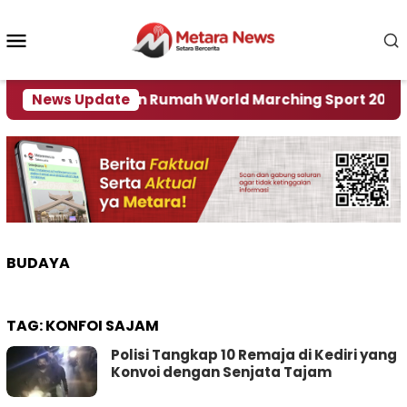
Loncat
ke
Menu
konten
Mobile
mber Jadi Tuan Rumah World Marching Sport 2027
News Update
BUDAYA
TAG:
KONFOI SAJAM
Polisi Tangkap 10 Remaja di Kediri yang
Konvoi dengan Senjata Tajam