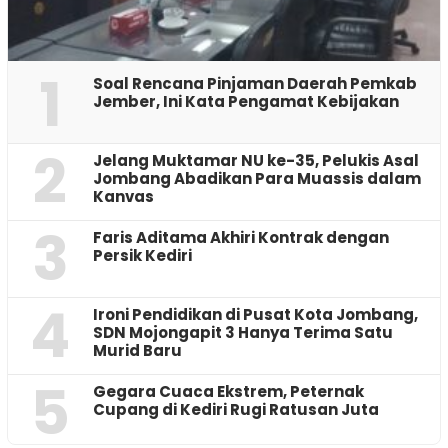
1
‎Soal Rencana Pinjaman Daerah Pemkab
Jember, Ini Kata Pengamat Kebijakan ‎
2
Jelang Muktamar NU ke-35, Pelukis Asal
Jombang Abadikan Para Muassis dalam
Kanvas
3
Faris Aditama Akhiri Kontrak dengan
Persik Kediri
4
Ironi Pendidikan di Pusat Kota Jombang,
SDN Mojongapit 3 Hanya Terima Satu
Murid Baru
5
‎Gegara Cuaca Ekstrem, Peternak
Cupang di Kediri Rugi Ratusan Juta