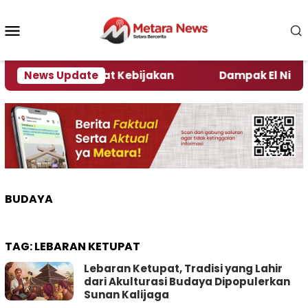
Loncat
ke
Menu
konten
Mobile
i Kata Pengamat Kebijakan ‎
News Update
Dampak El Nino, Sej
BUDAYA
TAG:
LEBARAN KETUPAT
Lebaran Ketupat, Tradisi yang Lahir
dari Akulturasi Budaya Dipopulerkan
Sunan Kalijaga