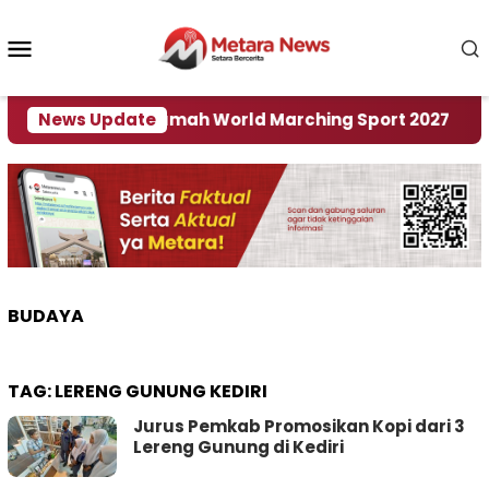
Loncat
ke
Menu
konten
Mobile
 Jadi Tuan Rumah World Marching Sport 2027
News Update
‎
BUDAYA
TAG:
LERENG GUNUNG KEDIRI
Jurus Pemkab Promosikan Kopi dari 3
Lereng Gunung di Kediri