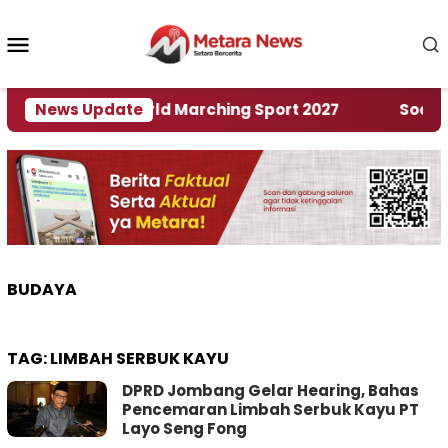
Loncat
ke
Menu
konten
Mobile
an Rumah World Marching Sport 2027
News Update
‎Soal Renc
BUDAYA
TAG:
LIMBAH SERBUK KAYU
DPRD Jombang Gelar Hearing, Bahas
Pencemaran Limbah Serbuk Kayu PT
Layo Seng Fong