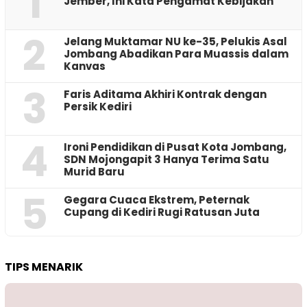
1
Jember, Ini Kata Pengamat Kebijakan ‎
2
Jelang Muktamar NU ke-35, Pelukis Asal
Jombang Abadikan Para Muassis dalam
Kanvas
3
Faris Aditama Akhiri Kontrak dengan
Persik Kediri
4
Ironi Pendidikan di Pusat Kota Jombang,
SDN Mojongapit 3 Hanya Terima Satu
Murid Baru
5
‎Gegara Cuaca Ekstrem, Peternak
Cupang di Kediri Rugi Ratusan Juta
TIPS MENARIK