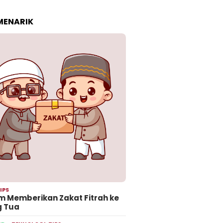
 MENARIK
IPS
 Memberikan Zakat Fitrah ke
g Tua