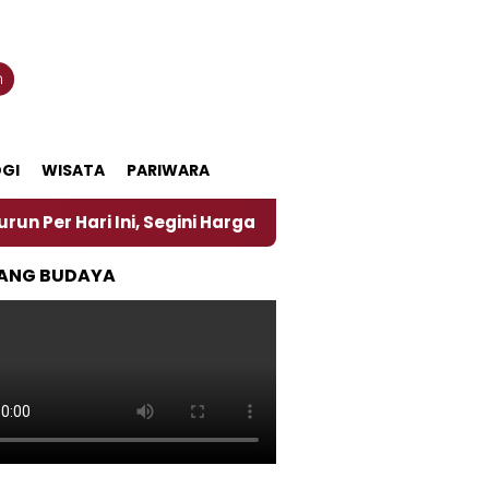
n
GI
WISATA
PARIWARA
i Ini, Segini Harganya
‎Nasirun Maestro Lukis Pe
ANG BUDAYA