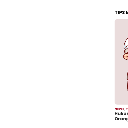
TIPS
NEWS
,
T
Hukum
Oran