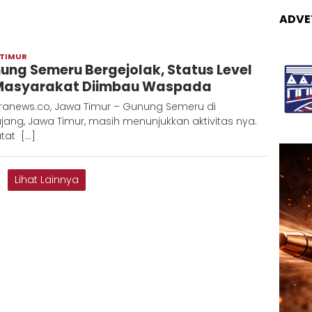
ADVE
 TIMUR
Redaksi
ung Semeru Bergejolak, Status Level
Metara
, Masyarakat Diimbau Waspada
ranews.co, Jawa Timur – Gunung Semeru di
ang, Jawa Timur, masih menunjukkan aktivitas nya.
tat […]
Lihat Lainnya