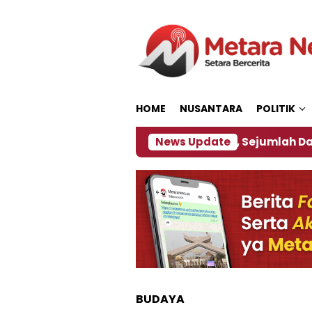
Loncat
ke
konten
HOME
NUSANTARA
POLITIK
bijakan ‎
Dampak El Nino, Sejumlah Daerah di Jem
News Update
BUDAYA