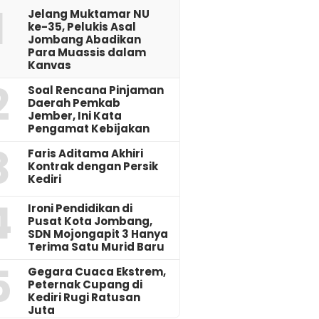
1
Jelang Muktamar NU
ke-35, Pelukis Asal
Jombang Abadikan
Para Muassis dalam
Kanvas
2
‎Soal Rencana Pinjaman
Daerah Pemkab
Jember, Ini Kata
Pengamat Kebijakan ‎
3
Faris Aditama Akhiri
Kontrak dengan Persik
Kediri
4
Ironi Pendidikan di
Pusat Kota Jombang,
SDN Mojongapit 3 Hanya
Terima Satu Murid Baru
5
‎Gegara Cuaca Ekstrem,
Peternak Cupang di
Kediri Rugi Ratusan
Juta