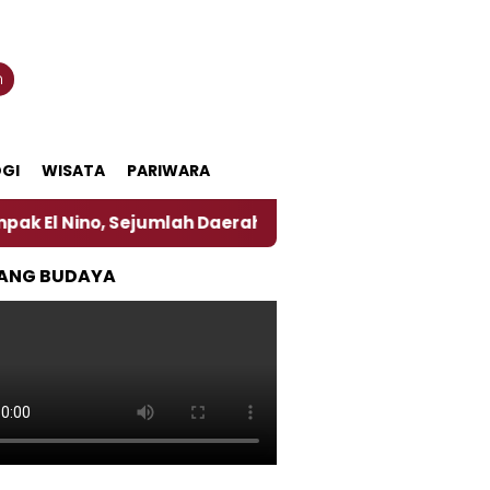
n
GI
WISATA
PARIWARA
Sejumlah Daerah di Jember Alami Krisi Air
Harga 
ANG BUDAYA