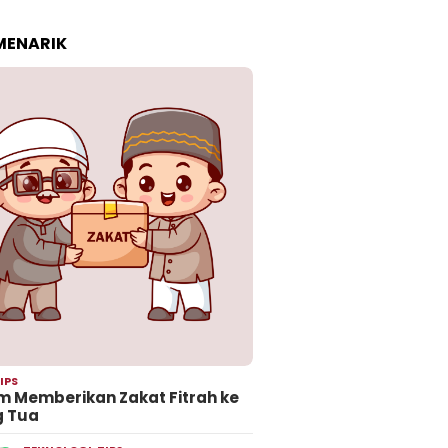
 MENARIK
IPS
 Memberikan Zakat Fitrah ke
g Tua