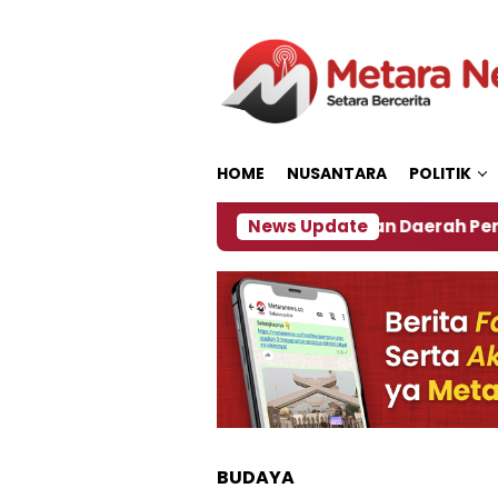
Loncat
ke
konten
HOME
NUSANTARA
POLITIK
‎Soal Rencana Pinjaman Daerah Pemkab Jember, 
News Update
BUDAYA