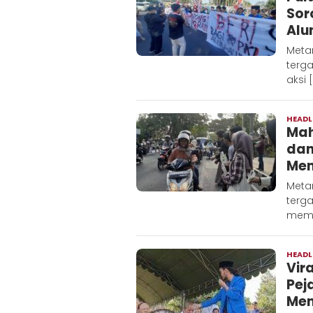
Sor
Alu
Meta
terg
aksi 
HEADL
Mah
dan
Men
Meta
terg
memp
HEADL
Vir
Pej
Men