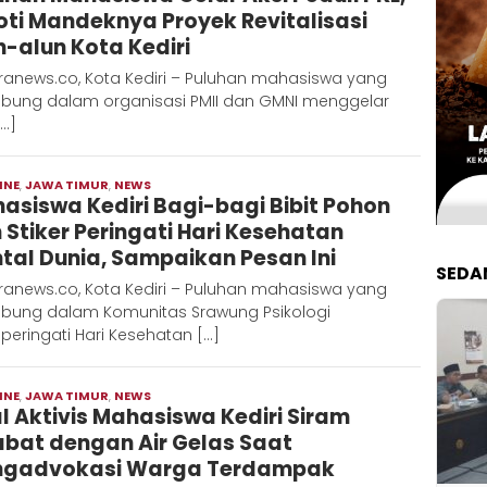
oti Mandeknya Proyek Revitalisasi
n-alun Kota Kediri
ranews.co, Kota Kediri – Puluhan mahasiswa yang
abung dalam organisasi PMII dan GMNI menggelar
[…]
INE
,
JAWA TIMUR
,
NEWS
Moch
asiswa Kediri Bagi-bagi Bibit Pohon
Hadi
 Stiker Peringati Hari Kesehatan
tal Dunia, Sampaikan Pesan Ini
SEDA
ranews.co, Kota Kediri – Puluhan mahasiswa yang
abung dalam Komunitas Srawung Psikologi
eringati Hari Kesehatan […]
INE
,
JAWA TIMUR
,
NEWS
Moch
al Aktivis Mahasiswa Kediri Siram
Hadi
abat dengan Air Gelas Saat
gadvokasi Warga Terdampak