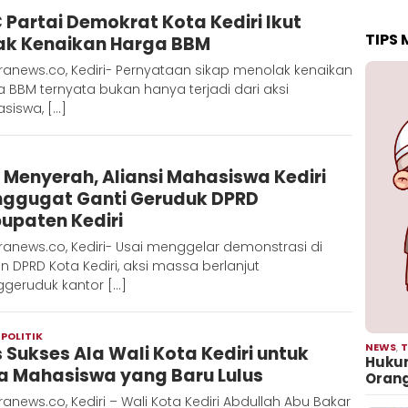
Admin
 Partai Demokrat Kota Kediri Ikut
Metaranews
TIPS
ak Kenaikan Harga BBM
anews.co, Kediri- Pernyataan sikap menolak kenaikan
 BBM ternyata bukan hanya terjadi dari aksi
siswa, […]
Admin
 Menyerah, Aliansi Mahasiswa Kediri
Metaranews
ggugat Ganti Geruduk DPRD
upaten Kediri
anews.co, Kediri- Usai menggelar demonstrasi di
 DPRD Kota Kediri, aksi massa berlanjut
geruduk kantor […]
,
POLITIK
Redaksi
NEWS
,
T
s Sukses Ala Wali Kota Kediri untuk
Metara
Hukum
a Mahasiswa yang Baru Lulus
Oran
anews.co, Kediri – Wali Kota Kediri Abdullah Abu Bakar