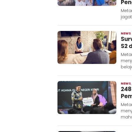
Pen
Metar
jaga
NEWS
Sur
S2 
Metar
menja
belaj
NEWS
248
Pem
Metar
meny
maha