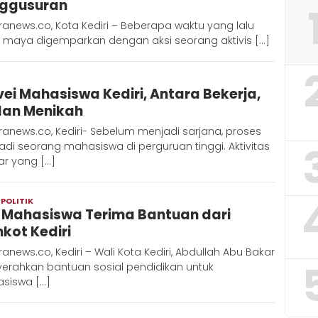
ggusuran
anews.co, Kota Kediri – Beberapa waktu yang lalu
t maya digemparkan dengan aksi seorang aktivis […]
Admin
vei Mahasiswa Kediri, Antara Bekerja,
Metaranews
dan Menikah
anews.co, Kediri- Sebelum menjadi sarjana, proses
di seorang mahasiswa di perguruan tinggi. Aktivitas
ar yang […]
,
POLITIK
Redaksi
 Mahasiswa Terima Bantuan dari
Metara
kot Kediri
anews.co, Kediri – Wali Kota Kediri, Abdullah Abu Bakar
erahkan bantuan sosial pendidikan untuk
siswa […]