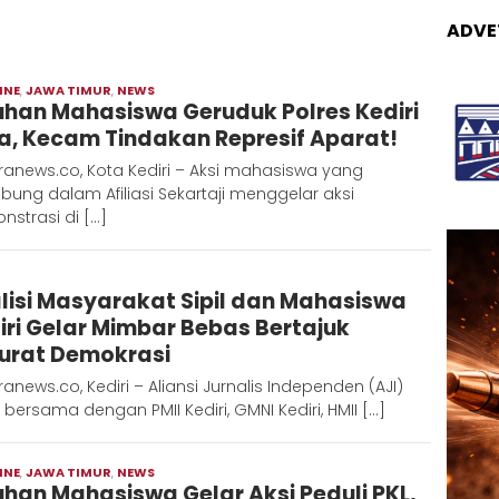
ADVE
INE
,
JAWA TIMUR
,
NEWS
Moch
uhan Mahasiswa Geruduk Polres Kediri
Hadi
a, Kecam Tindakan Represif Aparat!
anews.co, Kota Kediri – Aksi mahasiswa yang
bung dalam Afiliasi Sekartaji menggelar aksi
strasi di […]
Admin
lisi Masyarakat Sipil dan Mahasiswa
Metaranews
iri Gelar Mimbar Bebas Bertajuk
urat Demokrasi
anews.co, Kediri – Aliansi Jurnalis Independen (AJI)
i bersama dengan PMII Kediri, GMNI Kediri, HMII […]
INE
,
JAWA TIMUR
,
NEWS
Moch
uhan Mahasiswa Gelar Aksi Peduli PKL,
Hadi