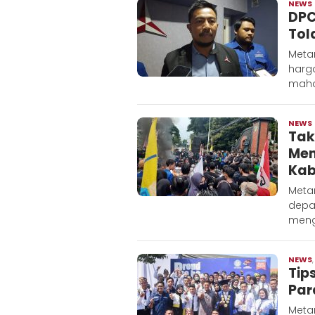
NEWS
DPC
Tol
Metar
harga
maha
NEWS
Tak
Men
Kab
Metar
depan
meng
NEWS
Tip
Par
Metar