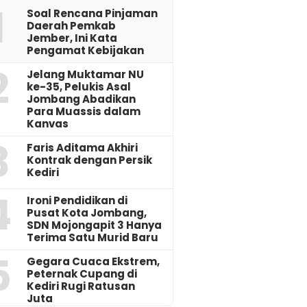
1
‎Soal Rencana Pinjaman
Daerah Pemkab
Jember, Ini Kata
Pengamat Kebijakan ‎
2
Jelang Muktamar NU
ke-35, Pelukis Asal
Jombang Abadikan
Para Muassis dalam
Kanvas
3
Faris Aditama Akhiri
Kontrak dengan Persik
Kediri
4
Ironi Pendidikan di
Pusat Kota Jombang,
SDN Mojongapit 3 Hanya
Terima Satu Murid Baru
5
‎Gegara Cuaca Ekstrem,
Peternak Cupang di
Kediri Rugi Ratusan
Juta