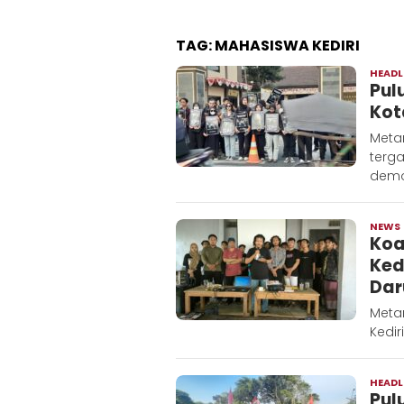
TAG:
MAHASISWA KEDIRI
HEADL
Pul
Kot
Metar
terga
demon
NEWS
Koa
Ked
Dar
Metar
Kedir
HEADL
Pul