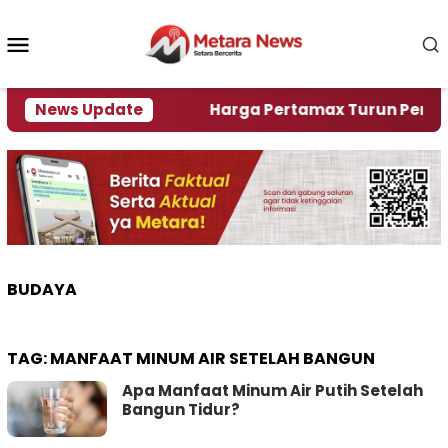
Loncat
ke
Menu
konten
Mobile
ami Krisi Air
News Update
Harga Pertamax Turun Per Hari Ini,
BUDAYA
TAG:
MANFAAT MINUM AIR SETELAH BANGUN
Apa Manfaat Minum Air Putih Setelah
Bangun Tidur?