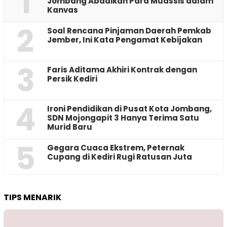
1
Jombang Abadikan Para Muassis dalam
Kanvas
2
‎Soal Rencana Pinjaman Daerah Pemkab
Jember, Ini Kata Pengamat Kebijakan ‎
3
Faris Aditama Akhiri Kontrak dengan
Persik Kediri
4
Ironi Pendidikan di Pusat Kota Jombang,
SDN Mojongapit 3 Hanya Terima Satu
Murid Baru
5
‎Gegara Cuaca Ekstrem, Peternak
Cupang di Kediri Rugi Ratusan Juta
TIPS MENARIK