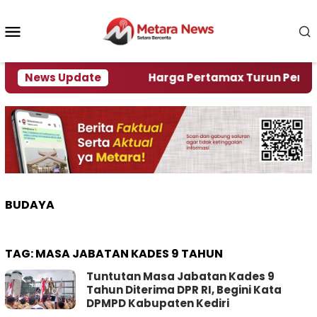
Loncat
ke
Menu
konten
Mobile
ami Krisi Air
News Update
Harga Pertamax Turun Per Hari Ini
BUDAYA
TAG:
MASA JABATAN KADES 9 TAHUN
Tuntutan Masa Jabatan Kades 9
Tahun Diterima DPR RI, Begini Kata
DPMPD Kabupaten Kediri