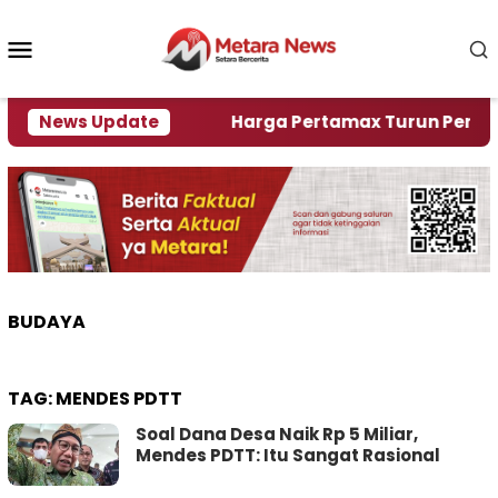
Loncat
ke
Menu
konten
Mobile
ami Krisi Air
News Update
Harga Pertamax Turun Per Hari Ini,
BUDAYA
TAG:
MENDES PDTT
Soal Dana Desa Naik Rp 5 Miliar,
Mendes PDTT: Itu Sangat Rasional