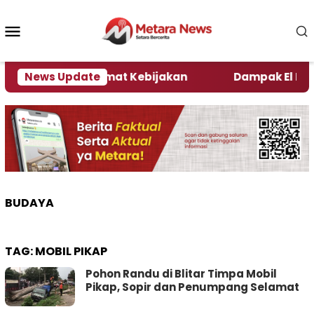
Loncat
ke
Menu
konten
Mobile
i Kata Pengamat Kebijakan ‎
News Update
Dampak El Nino, Se
BUDAYA
TAG:
MOBIL PIKAP
Pohon Randu di Blitar Timpa Mobil
Pikap, Sopir dan Penumpang Selamat