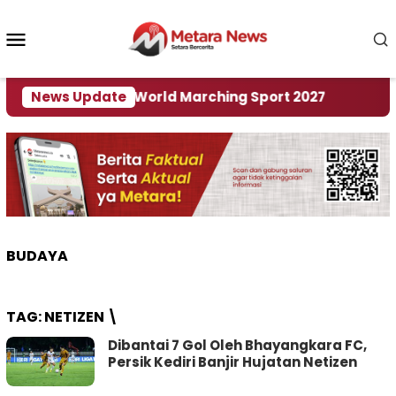
Loncat
ke
Menu
konten
Mobile
 Tuan Rumah World Marching Sport 2027
News Update
‎Soal R
BUDAYA
TAG:
NETIZEN \
Dibantai 7 Gol Oleh Bhayangkara FC,
Persik Kediri Banjir Hujatan Netizen