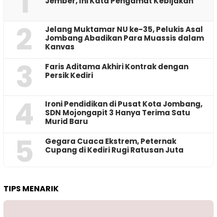
1
Jember, Ini Kata Pengamat Kebijakan ‎
2
Jelang Muktamar NU ke-35, Pelukis Asal
Jombang Abadikan Para Muassis dalam
Kanvas
3
Faris Aditama Akhiri Kontrak dengan
Persik Kediri
4
Ironi Pendidikan di Pusat Kota Jombang,
SDN Mojongapit 3 Hanya Terima Satu
Murid Baru
5
‎Gegara Cuaca Ekstrem, Peternak
Cupang di Kediri Rugi Ratusan Juta
TIPS MENARIK