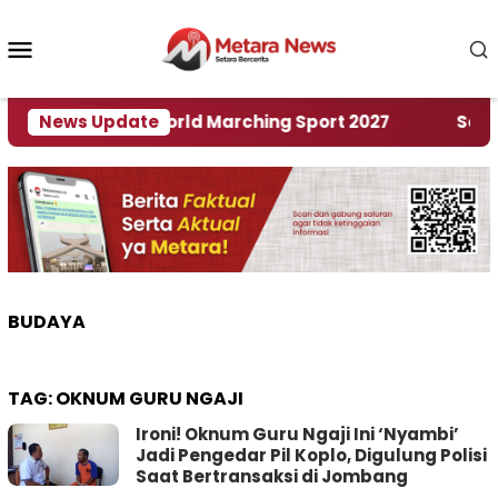
Loncat
ke
Menu
konten
Mobile
Tuan Rumah World Marching Sport 2027
News Update
‎Soal Re
BUDAYA
TAG:
OKNUM GURU NGAJI
Ironi! Oknum Guru Ngaji Ini ‘Nyambi’
Jadi Pengedar Pil Koplo, Digulung Polisi
Saat Bertransaksi di Jombang