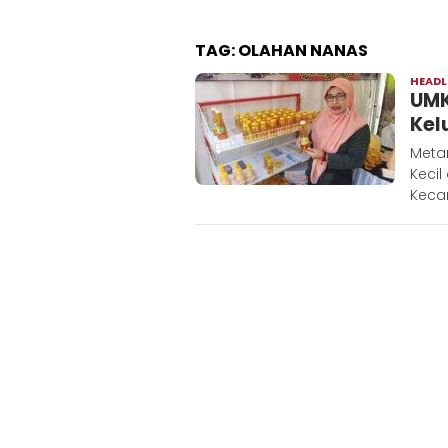
TAG:
OLAHAN NANAS
HEADL
UMK
Kel
Metar
Keci
Keca