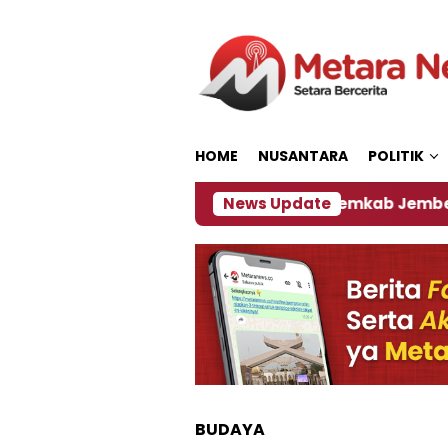
Loncat
ke
konten
HOME
NUSANTARA
POLITIK
Soal Rencana Pinjaman Daerah Pemkab Jember, Ini Kata
News Update
BUDAYA