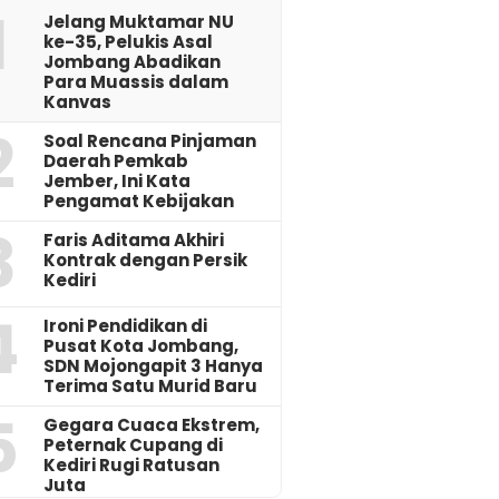
1
Jelang Muktamar NU
ke-35, Pelukis Asal
Jombang Abadikan
Para Muassis dalam
Kanvas
2
‎Soal Rencana Pinjaman
Daerah Pemkab
Jember, Ini Kata
Pengamat Kebijakan ‎
3
Faris Aditama Akhiri
Kontrak dengan Persik
Kediri
4
Ironi Pendidikan di
Pusat Kota Jombang,
SDN Mojongapit 3 Hanya
Terima Satu Murid Baru
5
‎Gegara Cuaca Ekstrem,
Peternak Cupang di
Kediri Rugi Ratusan
Juta