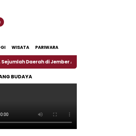
n
GI
WISATA
PARIWARA
Daerah di Jember Alami Krisi Air
Harga Pertamax 
ANG BUDAYA