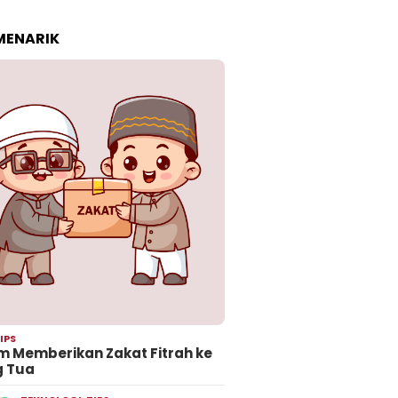
 MENARIK
IPS
 Memberikan Zakat Fitrah ke
g Tua