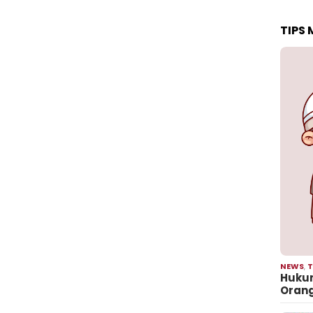
TIPS
NEWS
,
T
Hukum
Oran