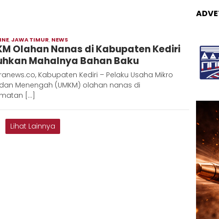
ADVE
INE
,
JAWA TIMUR
,
NEWS
Moch
M Olahan Nanas di Kabupaten Kediri
Hadi
uhkan Mahalnya Bahan Baku
anews.co, Kabupaten Kediri – Pelaku Usaha Mikro
l dan Menengah (UMKM) olahan nanas di
matan […]
Lihat Lainnya