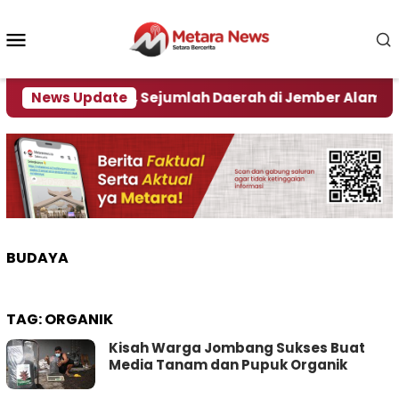
Loncat
ke
Menu
konten
Mobile
mpak El Nino, Sejumlah Daerah di Jember Alami Krisi Ai
News Update
BUDAYA
TAG:
ORGANIK
Kisah Warga Jombang Sukses Buat
Media Tanam dan Pupuk Organik