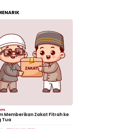
 MENARIK
IPS
 Memberikan Zakat Fitrah ke
g Tua