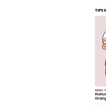
TIPS
NEWS
,
T
Hukum
Oran