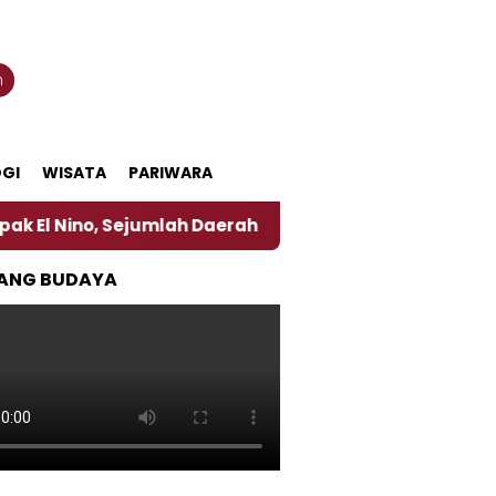
n
GI
WISATA
PARIWARA
 Sejumlah Daerah di Jember Alami Krisi Air
Harga
ANG BUDAYA