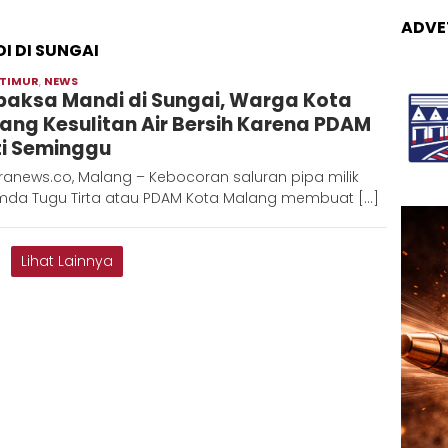
ADVE
 DI SUNGAI
 TIMUR
,
NEWS
Admin
paksa Mandi di Sungai, Warga Kota
Metaranews
ang Kesulitan Air Bersih Karena PDAM
i Seminggu
ranews.co, Malang – Kebocoran saluran pipa milik
mda Tugu Tirta atau PDAM Kota Malang membuat […]
Lihat Lainnya