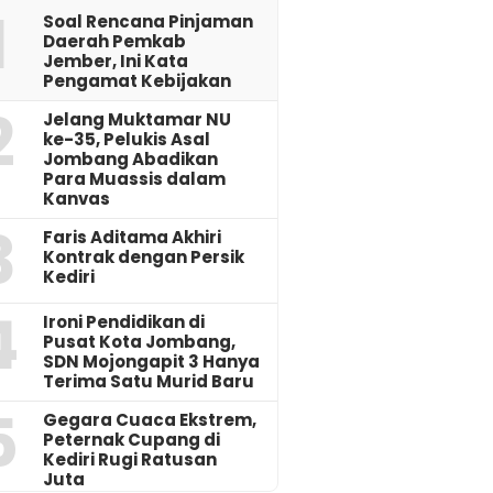
1
‎Soal Rencana Pinjaman
Daerah Pemkab
Jember, Ini Kata
Pengamat Kebijakan ‎
2
Jelang Muktamar NU
ke-35, Pelukis Asal
Jombang Abadikan
Para Muassis dalam
Kanvas
3
Faris Aditama Akhiri
Kontrak dengan Persik
Kediri
4
Ironi Pendidikan di
Pusat Kota Jombang,
SDN Mojongapit 3 Hanya
Terima Satu Murid Baru
5
‎Gegara Cuaca Ekstrem,
Peternak Cupang di
Kediri Rugi Ratusan
Juta