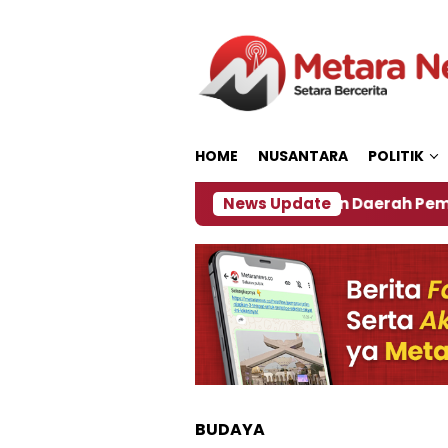
Loncat
ke
konten
HOME
NUSANTARA
POLITIK
7
‎Soal Rencana Pinjaman Daerah Pemkab Jember,
News Update
BUDAYA