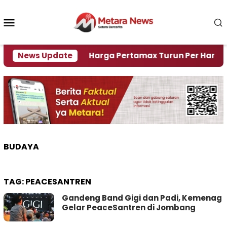
Loncat
ke
Menu
konten
Mobile
Krisi Air
News Update
Harga Pertamax Turun Per Hari Ini, Seg
BUDAYA
TAG:
PEACESANTREN
Gandeng Band Gigi dan Padi, Kemenag
Gelar PeaceSantren di Jombang