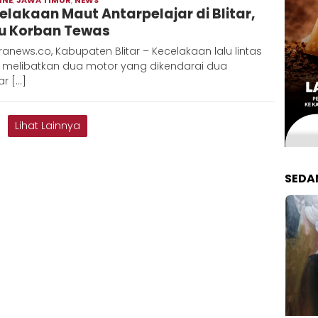
elakaan Maut Antarpelajar di Blitar,
Hadi
u Korban Tewas
anews.co, Kabupaten Blitar – Kecelakaan lalu lintas
 melibatkan dua motor yang dikendarai dua
ar […]
Lihat Lainnya
SEDA