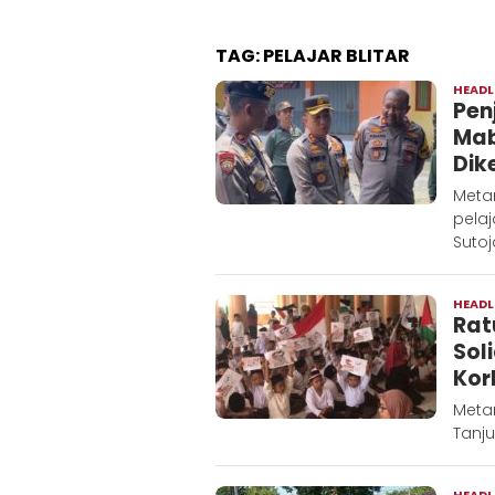
TAG:
PELAJAR BLITAR
HEADL
Pen
Mab
Dik
Metar
pela
Sutoj
HEADL
Rat
Sol
Kor
Metar
Tanju
HEADL