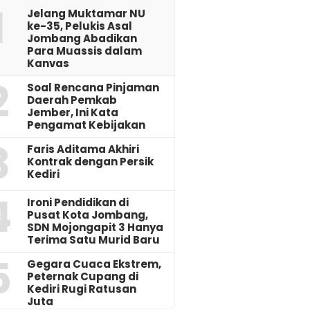
1
Jelang Muktamar NU
ke-35, Pelukis Asal
Jombang Abadikan
Para Muassis dalam
Kanvas
2
‎Soal Rencana Pinjaman
Daerah Pemkab
Jember, Ini Kata
Pengamat Kebijakan ‎
3
Faris Aditama Akhiri
Kontrak dengan Persik
Kediri
4
Ironi Pendidikan di
Pusat Kota Jombang,
SDN Mojongapit 3 Hanya
Terima Satu Murid Baru
5
‎Gegara Cuaca Ekstrem,
Peternak Cupang di
Kediri Rugi Ratusan
Juta