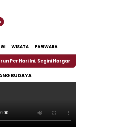
n
GI
WISATA
PARIWARA
 Ini, Segini Harganya
‎Nasirun Maestro Lukis Pem
ANG BUDAYA