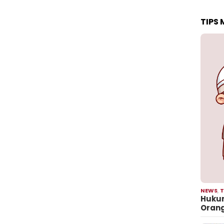
TIPS
NEWS
,
T
Hukum
Oran