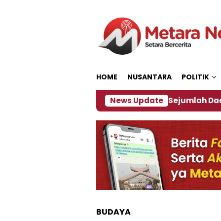
Loncat
ke
konten
HOME
NUSANTARA
POLITIK
jakan ‎
Dampak El Nino, Sejumlah Daerah di Jemb
News Update
BUDAYA