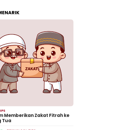
 MENARIK
IPS
 Memberikan Zakat Fitrah ke
g Tua