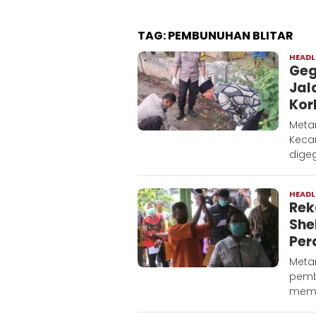
TAG:
PEMBUNUHAN BLITAR
HEADL
Geg
Jal
Kor
Meta
Kecam
dige
HEADL
Rek
She
Per
Metar
pemb
memb