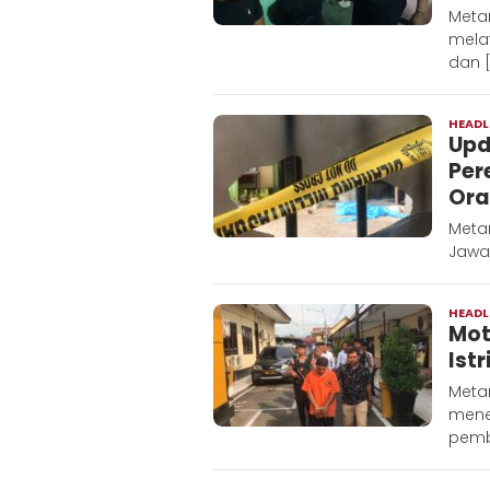
Metar
mela
dan 
HEADL
Upd
Per
Ora
Metar
Jawa
HEADL
Mot
Ist
Metar
mene
pemb