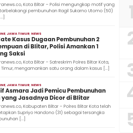
anews.co, Kota Blitar – Polisi mengungkap motif yang
tarbelakangi pembunuhan Ragil Sukarno Utomo (50)
[…]
INE
,
JAWA TIMUR
,
NEWS
Moch
ate Kasus Dugaan Pembunuhan 2
Hadi
empuan di Blitar, Polisi Amankan 1
ng Saksi
anews.co, Kota Blitar – Satreskrim Polres Blitar Kota,
 Timur, mengamankan satu orang dalam kasus […]
INE
,
JAWA TIMUR
,
NEWS
Moch
if Asmara Jadi Pemicu Pembunuhan
Hadi
ri yang Jasadnya Dicor di Blitar
anews.co, Kabupaten Blitar – Polres Blitar Kota telah
tapkan Supriyo Handono (31) sebagai tersangka
unuhan […]