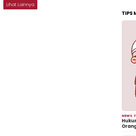
Lihat Lainnya
TIPS
NEWS
,
T
Hukum
Oran