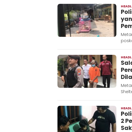
HEADL
Pol
yan
Pem
Metar
posko
HEADL
Sal
Per
Dil
Metar
Shelt
HEADL
Pol
2 P
Sak