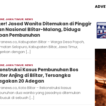
ADVE
INE
,
JAWA TIMUR
,
NEWS
Moch
er! Jasad Wanita Ditemukan di Pinggir
Hadi
an Nasional Blitar-Malang, Diduga
ban Pembunuhan
ranews.co, Kabupaten Blitar – Warga Desa Popoh,
atan Selopuro, Kabupaten Blitar, Jawa Timur,
gerkan dengan […]
INE
,
JAWA TIMUR
,
NEWS
Moch
onstruksi Kasus Pembunuhan Bos
Hadi
lter Anjing di Blitar, Tersangka
agakan 20 Adegan
anews.co, Kota Blitar – Rekonstruksi kasus
unuhan dua wanita yang jasadnya ditemukan
usuk di sebuah […]