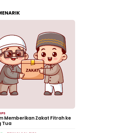
 MENARIK
IPS
 Memberikan Zakat Fitrah ke
g Tua