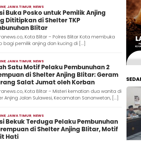
INE
,
JAWA TIMUR
,
NEWS
Moch
isi Buka Posko untuk Pemilik Anjing
Hadi
g Dititipkan di Shelter TKP
bunuhan Blitar
anews.co, Kota Blitar – Polres Blitar Kota membuka
 bagi pemilik anjing dan kucing di […]
INE
,
JAWA TIMUR
,
NEWS
Moch
ah Satu Motif Pelaku Pembunuhan 2
Hadi
empuan di Shelter Anjing Blitar: Geram
SEDA
arang Salat Jumat oleh Korban
anews.co, Kota Blitar – Misteri kematian dua wanita di
er Anjing Jalan Sulawesi, Kecamatan Sananwetan, […]
INE
,
JAWA TIMUR
,
NEWS
Moch
isi Bekuk Terduga Pelaku Pembunuhan
Hadi
erempuan di Shelter Anjing Blitar, Motif
it Hati