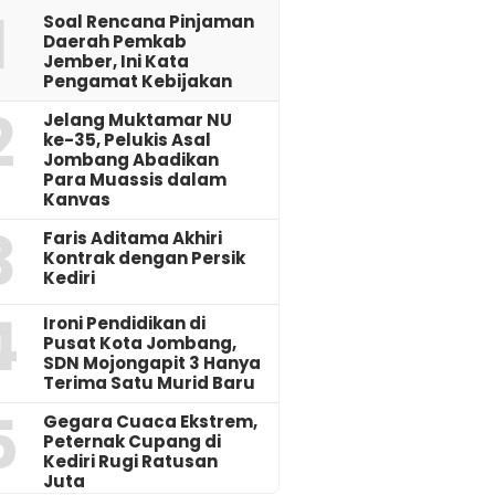
1
‎Soal Rencana Pinjaman
Daerah Pemkab
Jember, Ini Kata
Pengamat Kebijakan ‎
2
Jelang Muktamar NU
ke-35, Pelukis Asal
Jombang Abadikan
Para Muassis dalam
Kanvas
3
Faris Aditama Akhiri
Kontrak dengan Persik
Kediri
4
Ironi Pendidikan di
Pusat Kota Jombang,
SDN Mojongapit 3 Hanya
Terima Satu Murid Baru
5
‎Gegara Cuaca Ekstrem,
Peternak Cupang di
Kediri Rugi Ratusan
Juta