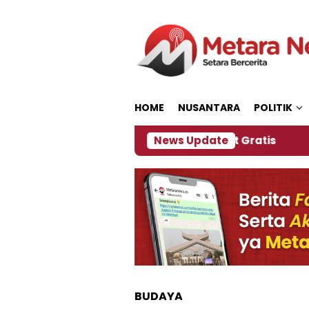
Loncat
ke
konten
HOME
NUSANTARA
POLITIK
 Panitia Siapkan Kopi dan Pijat Gratis
News Update
Jember J
BUDAYA