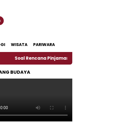
n
GI
WISATA
PARIWARA
al Rencana Pinjaman Daerah Pemkab Jember, Ini Kata P
ANG BUDAYA