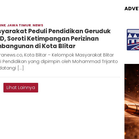
ADVE
INE
,
JAWA TIMUR
,
NEWS
Moch
yarakat Peduli Pendidikan Geruduk
Hadi
D, Soroti Ketimpangan Perizinan
bangunan di Kota Blitar
anews.co, Kota Blitar – Kelompok Masyarakat Blitar
li Pendidikan yang dipimpin oleh Mohammad Trijanto
atangi […]
Lihat Lainnya