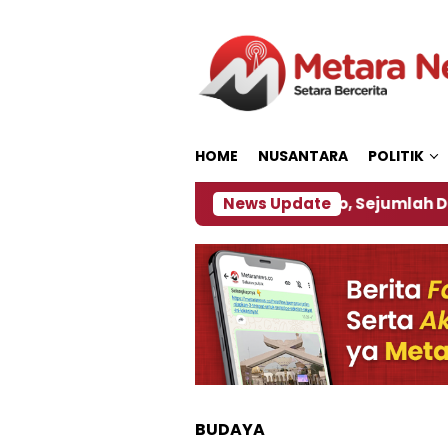
Loncat
ke
konten
HOME
NUSANTARA
POLITIK
ebijakan ‎
Dampak El Nino, Sejumlah Daerah di Je
News Update
BUDAYA