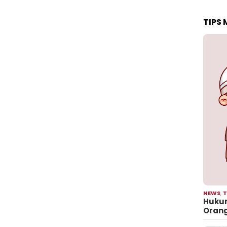
TIPS
NEWS
,
T
Hukum
Oran