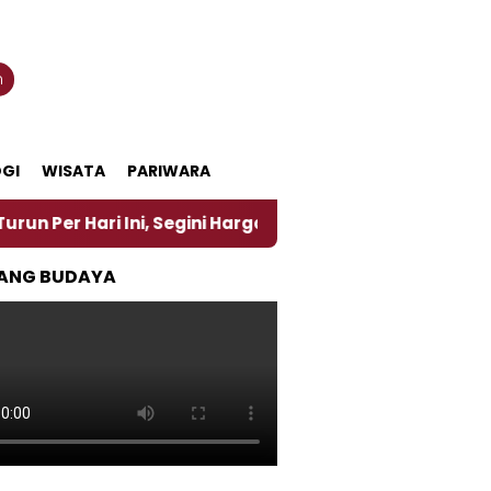
n
GI
WISATA
PARIWARA
ri Ini, Segini Harganya
‎Nasirun Maestro Lukis P
ANG BUDAYA