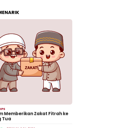
 MENARIK
IPS
 Memberikan Zakat Fitrah ke
g Tua