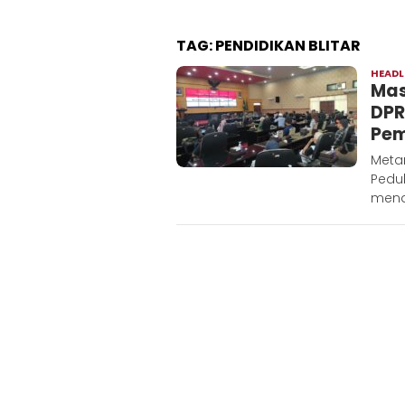
TAG:
PENDIDIKAN BLITAR
HEADL
Mas
DPR
Pem
Metar
Pedu
mend