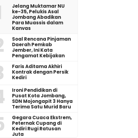
1
Jelang Muktamar NU
ke-35, Pelukis Asal
Jombang Abadikan
Para Muassis dalam
Kanvas
2
‎Soal Rencana Pinjaman
Daerah Pemkab
Jember, Ini Kata
Pengamat Kebijakan ‎
3
Faris Aditama Akhiri
Kontrak dengan Persik
Kediri
4
Ironi Pendidikan di
Pusat Kota Jombang,
SDN Mojongapit 3 Hanya
Terima Satu Murid Baru
5
‎Gegara Cuaca Ekstrem,
Peternak Cupang di
Kediri Rugi Ratusan
Juta