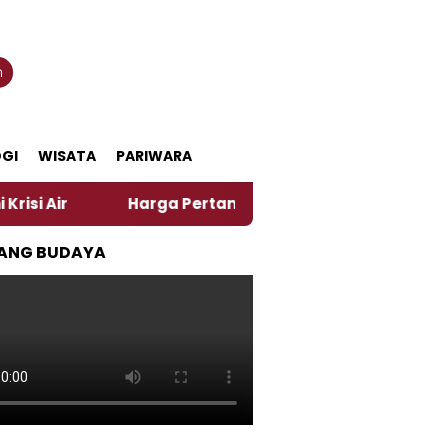
n
GI
WISATA
PARIWARA
Harga Pertamax Turun Per Hari Ini, Segini Hargany
ANG BUDAYA