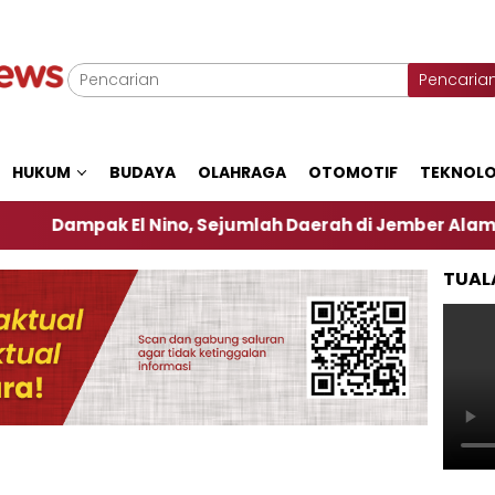
Pencaria
HUKUM
BUDAYA
OLAHRAGA
OTOMOTIF
TEKNOLO
k El Nino, Sejumlah Daerah di Jember Alami Krisi Air
TUAL