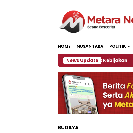
Loncat
ke
konten
HOME
NUSANTARA
POLITIK
ab Jember, Ini Kata Pengamat Kebijakan ‎
News Update
Dampa
BUDAYA