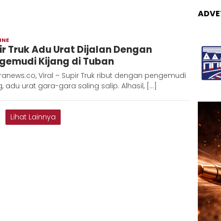
ADVE
INE
Redaksi
ir Truk Adu Urat Dijalan Dengan
Metara
gemudi Kijang di Tuban
anews.co, Viral – Supir Truk ribut dengan pengemudi
g, adu urat gara-gara saling salip. Alhasil, […]
Lihat Lainnya