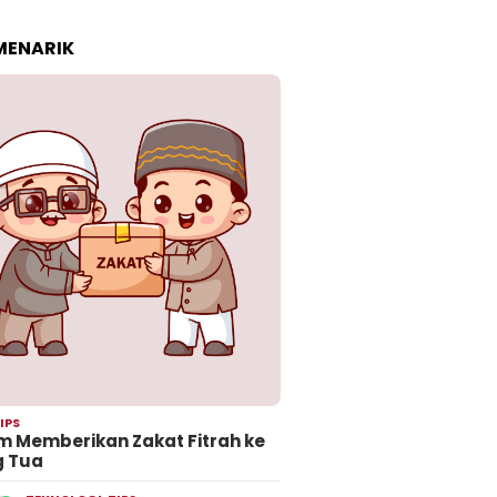
 MENARIK
IPS
 Memberikan Zakat Fitrah ke
g Tua