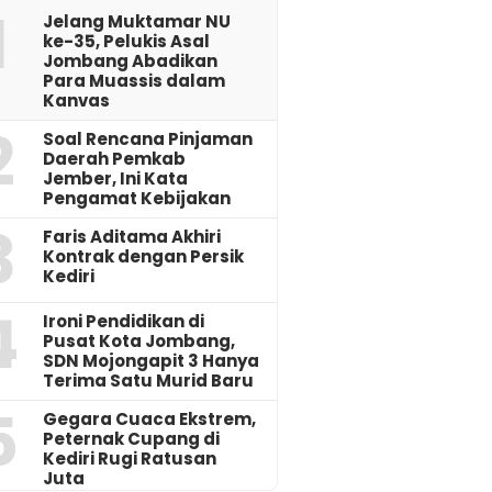
1
Jelang Muktamar NU
ke-35, Pelukis Asal
Jombang Abadikan
Para Muassis dalam
Kanvas
2
‎Soal Rencana Pinjaman
Daerah Pemkab
Jember, Ini Kata
Pengamat Kebijakan ‎
3
Faris Aditama Akhiri
Kontrak dengan Persik
Kediri
4
Ironi Pendidikan di
Pusat Kota Jombang,
SDN Mojongapit 3 Hanya
Terima Satu Murid Baru
5
‎Gegara Cuaca Ekstrem,
Peternak Cupang di
Kediri Rugi Ratusan
Juta