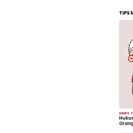
TIPS
NEWS
,
T
Hukum
Oran