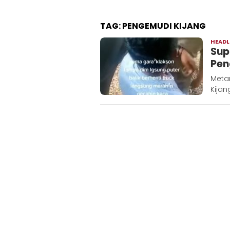
TAG:
PENGEMUDI KIJANG
HEADL
Sup
Pen
Metar
Kijan