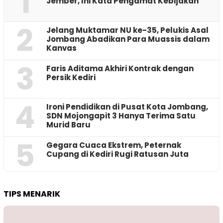
1
Jember, Ini Kata Pengamat Kebijakan ‎
2
Jelang Muktamar NU ke-35, Pelukis Asal
Jombang Abadikan Para Muassis dalam
Kanvas
3
Faris Aditama Akhiri Kontrak dengan
Persik Kediri
4
Ironi Pendidikan di Pusat Kota Jombang,
SDN Mojongapit 3 Hanya Terima Satu
Murid Baru
5
‎Gegara Cuaca Ekstrem, Peternak
Cupang di Kediri Rugi Ratusan Juta
TIPS MENARIK