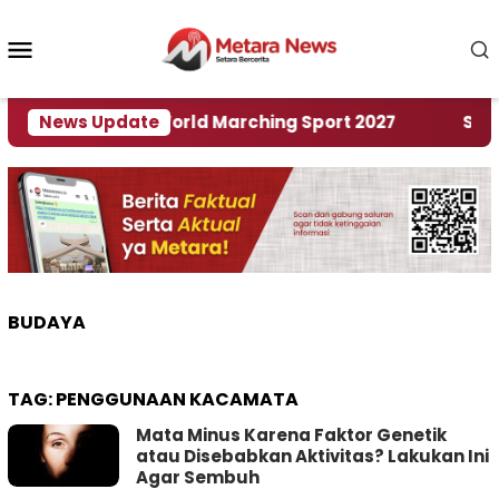
Loncat
ke
Menu
konten
Mobile
Tuan Rumah World Marching Sport 2027
News Update
‎Soal Re
BUDAYA
TAG:
PENGGUNAAN KACAMATA
Mata Minus Karena Faktor Genetik
atau Disebabkan Aktivitas? Lakukan Ini
Agar Sembuh