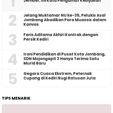
1
Jember, Ini Kata Pengamat Kebijakan ‎
2
Jelang Muktamar NU ke-35, Pelukis Asal
Jombang Abadikan Para Muassis dalam
Kanvas
3
Faris Aditama Akhiri Kontrak dengan
Persik Kediri
4
Ironi Pendidikan di Pusat Kota Jombang,
SDN Mojongapit 3 Hanya Terima Satu
Murid Baru
5
‎Gegara Cuaca Ekstrem, Peternak
Cupang di Kediri Rugi Ratusan Juta
TIPS MENARIK