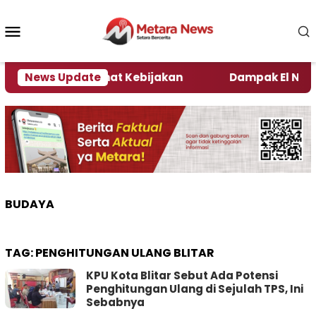
Loncat
ke
Menu
konten
Mobile
i Kata Pengamat Kebijakan ‎
News Update
Dampak El Nino, Sej
BUDAYA
TAG:
PENGHITUNGAN ULANG BLITAR
KPU Kota Blitar Sebut Ada Potensi
Penghitungan Ulang di Sejulah TPS, Ini
Sebabnya