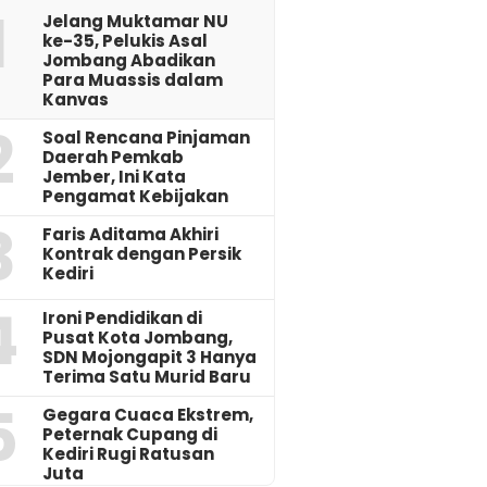
1
Jelang Muktamar NU
ke-35, Pelukis Asal
Jombang Abadikan
Para Muassis dalam
Kanvas
2
‎Soal Rencana Pinjaman
Daerah Pemkab
Jember, Ini Kata
Pengamat Kebijakan ‎
3
Faris Aditama Akhiri
Kontrak dengan Persik
Kediri
4
Ironi Pendidikan di
Pusat Kota Jombang,
SDN Mojongapit 3 Hanya
Terima Satu Murid Baru
5
‎Gegara Cuaca Ekstrem,
Peternak Cupang di
Kediri Rugi Ratusan
Juta