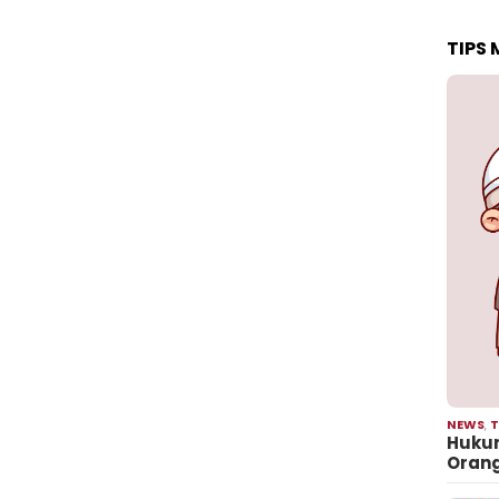
TIPS
NEWS
,
T
Hukum
Oran