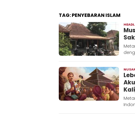
TAG:
PENYEBARAN ISLAM
HEADL
Mus
Sak
Metar
deng
NUSA
Leb
Aku
Kal
Metar
Indon