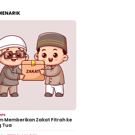
 MENARIK
IPS
 Memberikan Zakat Fitrah ke
g Tua