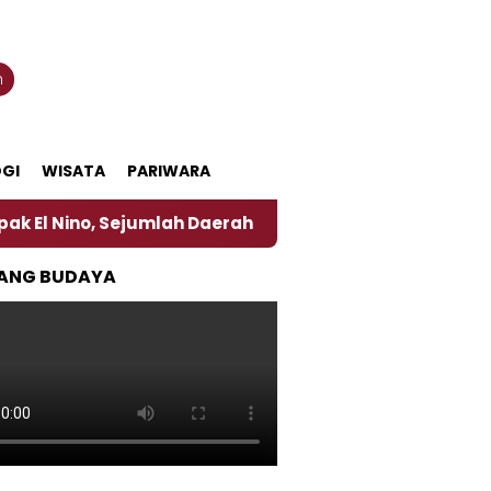
n
GI
WISATA
PARIWARA
, Sejumlah Daerah di Jember Alami Krisi Air
Harga
ANG BUDAYA