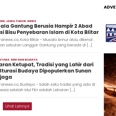
ADVE
INE
,
JAWA TIMUR
,
NEWS
Moch
ala Gantung Berusia Hampir 2 Abad
Hadi
si Bisu Penyebaran Islam di Kota Blitar
anews.co, Kota Blitar – Musala Annur atau dikenal
an sebutan Langgar Gantung yang berada di […]
NTARA
,
SENI DAN BUDAYA
Redaksi
aran Ketupat, Tradisi yang Lahir dari
Metara
lturasi Budaya Dipopulerkan Sunan
ijaga
anews.co, Budaya – Salah satu tradisi yang ada di
esia setelah Idul Fitri adalah Lebaran […]
Lihat Lainnya