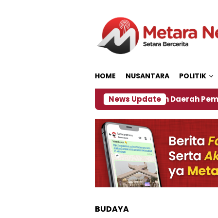
Loncat
ke
konten
HOME
NUSANTARA
POLITIK
27
‎Soal Rencana Pinjaman Daerah Pemkab Jember
News Update
BUDAYA