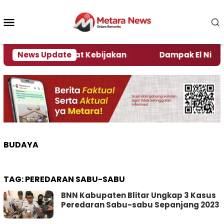
Loncat
ke
Menu
konten
Mobile
i Kata Pengamat Kebijakan ‎
News Update
Dampak El Nino, Sej
BUDAYA
TAG:
PEREDARAN SABU-SABU
BNN Kabupaten Blitar Ungkap 3 Kasus
Peredaran Sabu-sabu Sepanjang 2023