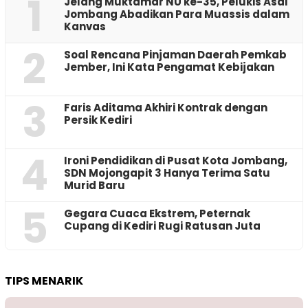
1
Jelang Muktamar NU ke-35, Pelukis Asal
Jombang Abadikan Para Muassis dalam
Kanvas
2
‎Soal Rencana Pinjaman Daerah Pemkab
Jember, Ini Kata Pengamat Kebijakan ‎
3
Faris Aditama Akhiri Kontrak dengan
Persik Kediri
4
Ironi Pendidikan di Pusat Kota Jombang,
SDN Mojongapit 3 Hanya Terima Satu
Murid Baru
5
‎Gegara Cuaca Ekstrem, Peternak
Cupang di Kediri Rugi Ratusan Juta
TIPS MENARIK