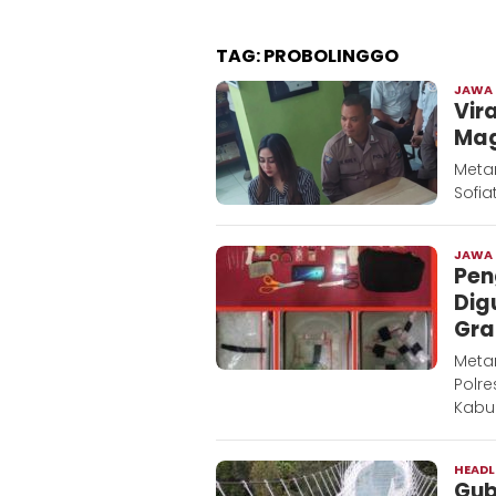
TAG:
PROBOLINGGO
JAWA
Vir
Mag
Metar
Sofi
JAWA
Pen
Dig
Gra
Meta
Polre
Kabu
HEADL
Gub