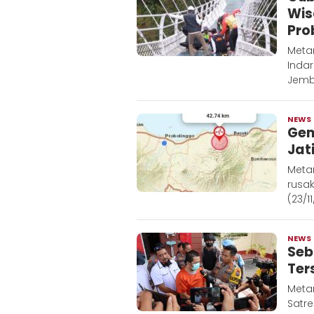
Wis
Pro
Metar
Indar
Jemb
NEWS
Gem
Jat
Meta
rusa
(23/1
NEWS
Seb
Ter
Meta
Satr