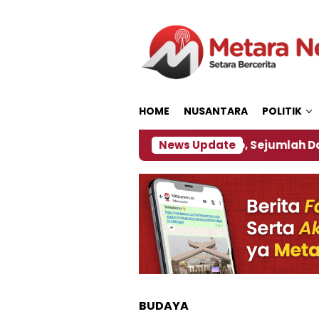
Loncat
ke
konten
HOME
NUSANTARA
POLITIK
akan ‎
Dampak El Nino, Sejumlah Daerah di Jember
News Update
BUDAYA