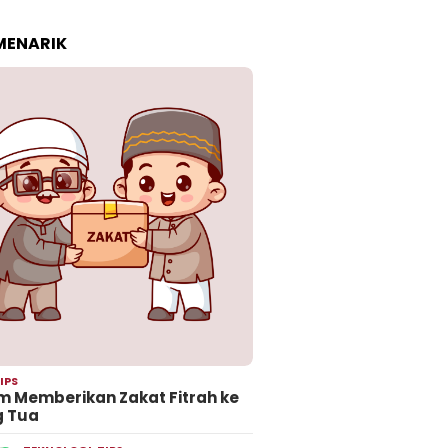
 MENARIK
IPS
 Memberikan Zakat Fitrah ke
g Tua