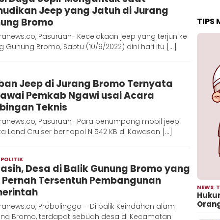
udikan Jeep yang Jatuh di Jurang
TIPS
ung Bromo
ranews.co, Pasuruan- Kecelakaan jeep yang terjun ke
g Gunung Bromo, Sabtu (10/9/2022) dini hari itu […]
Admin
ban Jeep di Jurang Bromo Ternyata
Metaranews
awai Pemkab Ngawi usai Acara
bingan Teknis
ranews.co, Pasuruan- Para penumpang mobil jeep
a Land Cruiser bernopol N 542 KB di Kawasan […]
,
POLITIK
Redaksi
asih, Desa di Balik Gunung Bromo yang
Metara
 Pernah Tersentuh Pembangunan
NEWS
,
T
erintah
Hukum
Oran
anews.co, Probolinggo – Di balik Keindahan alam
ng Bromo, terdapat sebuah desa di Kecamatan