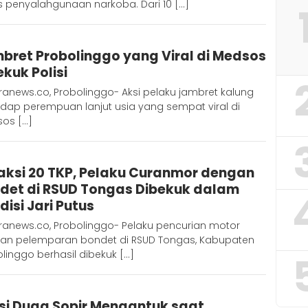
s penyalahgunaan narkoba. Dari 10 […]
Admin
bret Probolinggo yang Viral di Medsos
Metaranews
ekuk Polisi
anews.co, Probolinggo- Aksi pelaku jambret kalung
dap perempuan lanjut usia yang sempat viral di
os […]
Admin
aksi 20 TKP, Pelaku Curanmor dengan
Metaranews
det di RSUD Tongas Dibekuk dalam
disi Jari Putus
ranews.co, Probolinggo- Pelaku pencurian motor
an pelemparan bondet di RSUD Tongas, Kabupaten
linggo berhasil dibekuk […]
Admin
isi Duga Sopir Mengantuk saat
Metaranews