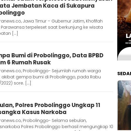
ata Jembatan Kaca di Sukapura
bolinggo
anews.co, Jawa Timur – Gubernur Jatim, Khofifah
 Parawansa terpeleset saat berkunjung ke wisata
atan […]
Admin
pa Bumi di Probolinggo, Data BPBD
Metaranews
im 6 Rumah Rusak
ranews.co, Probolinggo- Sejumlah rumah warga
SEDA
k akibat gempa bumi di Probolinggo, pada Rabu
1/2022) sore. […]
Admin
ulan, Polres Probolinggo Ungkap 11
Metaranews
sangka Kasus Narkoba
ranews.co, Probolinggo- Selama sebulan,
esnarkoba Polres Probolinggo berhasil mengungkap 10