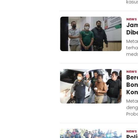
kasu
NEWS
Jam
Dib
Metar
terha
meds
NEWS
Ber
Bon
Kon
Meta
deng
Probo
NEWS
Pol