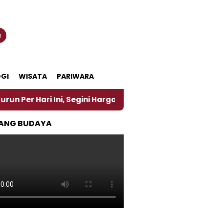
n
GI
WISATA
PARIWARA
ni, Segini Harganya
‎Nasirun Maestro Lukis Pemad
ANG BUDAYA