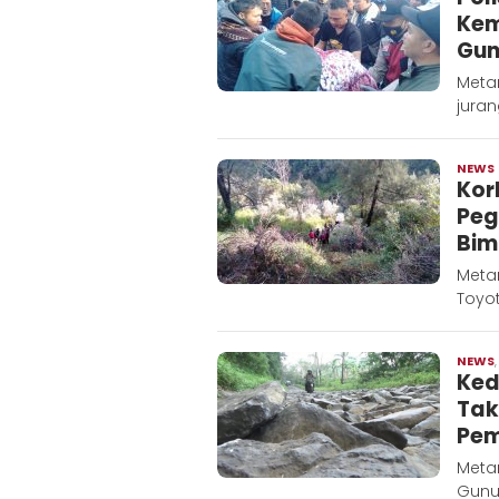
Kem
Gun
Meta
juran
NEWS
Kor
Peg
Bim
Meta
Toyot
NEWS
Ked
Tak
Pem
Metar
Gunu