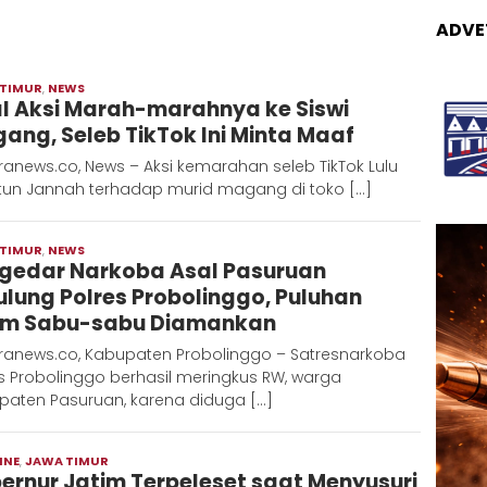
ADVE
 TIMUR
,
NEWS
Adinda
al Aksi Marah-marahnya ke Siswi
ang, Seleb TikTok Ini Minta Maaf
anews.co, News – Aksi kemarahan seleb TikTok Lulu
atun Jannah terhadap murid magang di toko […]
 TIMUR
,
NEWS
Moch
gedar Narkoba Asal Pasuruan
Hadi
ulung Polres Probolinggo, Puluhan
m Sabu-sabu Diamankan
ranews.co, Kabupaten Probolinggo – Satresnarkoba
s Probolinggo berhasil meringkus RW, warga
paten Pasuruan, karena diduga […]
INE
,
JAWA TIMUR
Redaksi
ernur Jatim Terpeleset saat Menyusuri
Metara