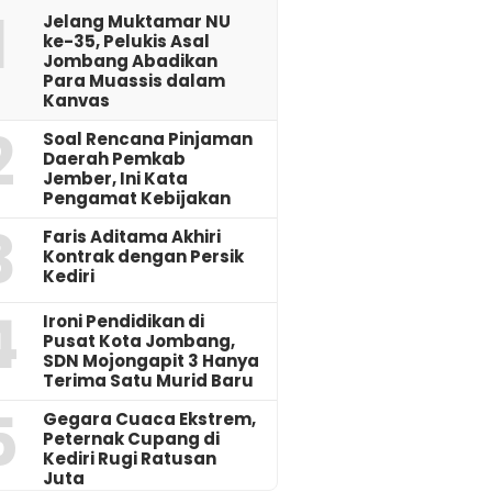
1
Jelang Muktamar NU
ke-35, Pelukis Asal
Jombang Abadikan
Para Muassis dalam
Kanvas
2
‎Soal Rencana Pinjaman
Daerah Pemkab
Jember, Ini Kata
Pengamat Kebijakan ‎
3
Faris Aditama Akhiri
Kontrak dengan Persik
Kediri
4
Ironi Pendidikan di
Pusat Kota Jombang,
SDN Mojongapit 3 Hanya
Terima Satu Murid Baru
5
‎Gegara Cuaca Ekstrem,
Peternak Cupang di
Kediri Rugi Ratusan
Juta