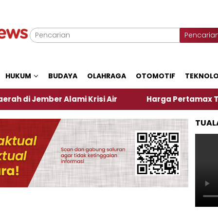
Pencaria
HUKUM
BUDAYA
OLAHRAGA
OTOMOTIF
TEKNOLO
 Alami Krisi Air
Harga Pertamax Turun Per Hari I
TUAL