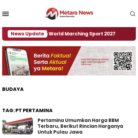
Loncat
ke
Menu
konten
Mobile
i Tuan Rumah World Marching Sport 2027
News Update
‎Soal 
BUDAYA
TAG:
PT PERTAMINA
Pertamina Umumkan Harga BBM
Terbaru, Berikut Rincian Harganya
Untuk Pulau Jawa