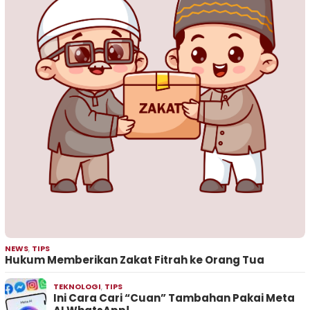
NEWS
,
TIPS
Hukum Memberikan Zakat Fitrah ke Orang Tua
TEKNOLOGI
,
TIPS
Ini Cara Cari “Cuan” Tambahan Pakai Meta