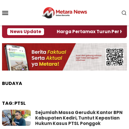
Loncat
ke
Menu
konten
Mobile
i Krisi Air
News Update
Harga Pertamax Turun Per Hari Ini, 
BUDAYA
TAG:
PTSL
Sejumlah Massa Geruduk Kantor BPN
Kabupaten Kediri, Tuntut Kepastian
Hukum Kasus PTSL Ponggok