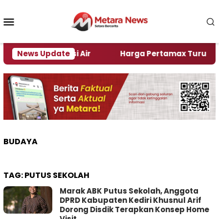
Loncat
ke
Menu
konten
Mobile
ber Alami Krisi Air
News Update
Harga Pertamax Turun Per Har
BUDAYA
TAG:
PUTUS SEKOLAH
Marak ABK Putus Sekolah, Anggota
DPRD Kabupaten Kediri Khusnul Arif
Dorong Disdik Terapkan Konsep Home
Visit