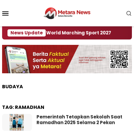
Loncat
ke
Menu
konten
Mobile
 Tuan Rumah World Marching Sport 2027
News Update
‎Soal R
BUDAYA
TAG:
RAMADHAN
Pemerintah Tetapkan Sekolah Saat
Ramadhan 2025 Selama 2 Pekan