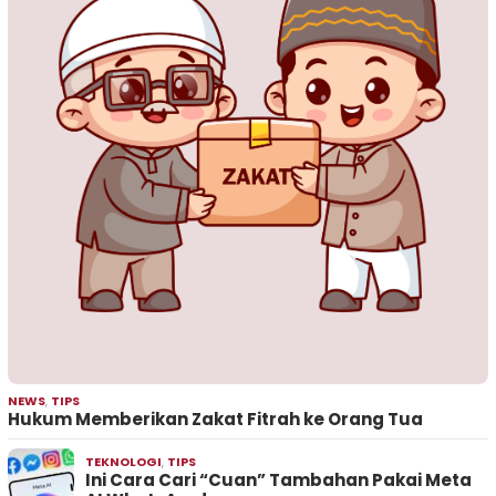
NEWS
,
TIPS
Hukum Memberikan Zakat Fitrah ke Orang Tua
TEKNOLOGI
,
TIPS
Ini Cara Cari “Cuan” Tambahan Pakai Meta