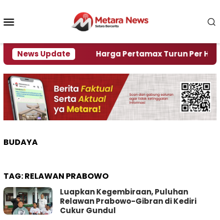
Loncat
ke
Menu
konten
Mobile
mi Krisi Air
News Update
Harga Pertamax Turun Per Hari Ini, 
BUDAYA
TAG:
RELAWAN PRABOWO
Luapkan Kegembiraan, Puluhan
Relawan Prabowo-Gibran di Kediri
Cukur Gundul