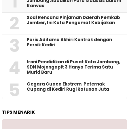
1
Jombang Abadikan Para Muassis dalam
Kanvas
2
‎Soal Rencana Pinjaman Daerah Pemkab
Jember, Ini Kata Pengamat Kebijakan ‎
3
Faris Aditama Akhiri Kontrak dengan
Persik Kediri
4
Ironi Pendidikan di Pusat Kota Jombang,
SDN Mojongapit 3 Hanya Terima Satu
Murid Baru
5
‎Gegara Cuaca Ekstrem, Peternak
Cupang di Kediri Rugi Ratusan Juta
TIPS MENARIK