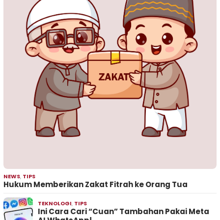
NEWS
,
TIPS
Hukum Memberikan Zakat Fitrah ke Orang Tua
TEKNOLOGI
,
TIPS
Ini Cara Cari “Cuan” Tambahan Pakai Meta