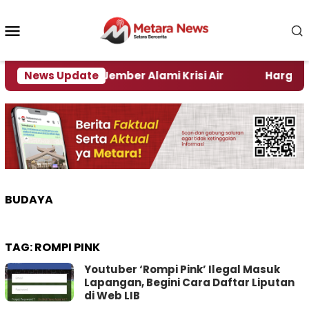
Loncat
ke
Menu
konten
Mobile
h Daerah di Jember Alami Krisi Air
News Update
Harga Pertama
BUDAYA
TAG:
ROMPI PINK
Youtuber ‘Rompi Pink’ Ilegal Masuk
Lapangan, Begini Cara Daftar Liputan
di Web LIB