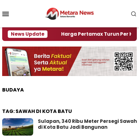
Loncat
ke
Menu
konten
Mobile
mi Krisi Air
News Update
Harga Pertamax Turun Per Hari Ini, 
BUDAYA
TAG:
SAWAH DI KOTA BATU
Sulapan, 340 Ribu Meter Persegi Sawah
di Kota Batu Jadi Bangunan