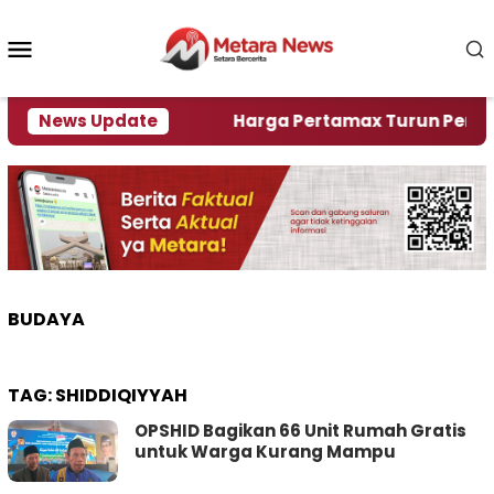
Loncat
ke
Menu
konten
Mobile
lami Krisi Air
News Update
Harga Pertamax Turun Per Hari Ini
BUDAYA
TAG:
SHIDDIQIYYAH
OPSHID Bagikan 66 Unit Rumah Gratis
untuk Warga Kurang Mampu