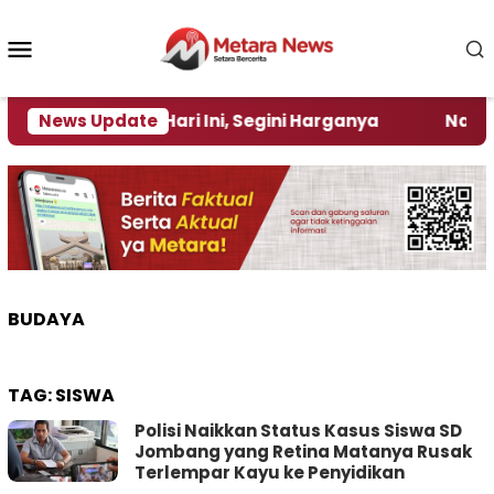
Loncat
ke
Menu
konten
Mobile
 Turun Per Hari Ini, Segini Harganya
News Update
‎Nasirun Ma
BUDAYA
TAG:
SISWA
Polisi Naikkan Status Kasus Siswa SD
Jombang yang Retina Matanya Rusak
Terlempar Kayu ke Penyidikan