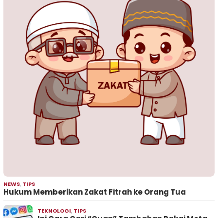
NEWS
,
TIPS
Hukum Memberikan Zakat Fitrah ke Orang Tua
TEKNOLOGI
,
TIPS