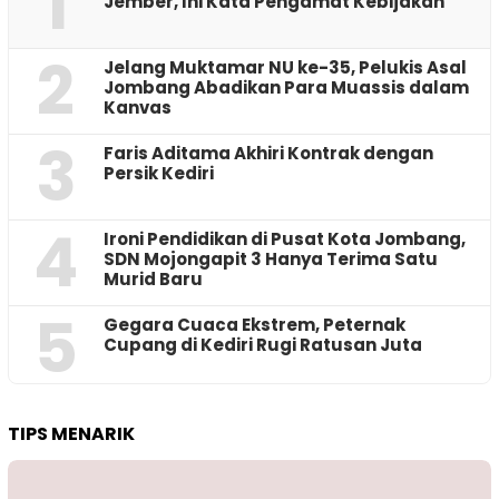
1
Jember, Ini Kata Pengamat Kebijakan ‎
2
Jelang Muktamar NU ke-35, Pelukis Asal
Jombang Abadikan Para Muassis dalam
Kanvas
3
Faris Aditama Akhiri Kontrak dengan
Persik Kediri
4
Ironi Pendidikan di Pusat Kota Jombang,
SDN Mojongapit 3 Hanya Terima Satu
Murid Baru
5
‎Gegara Cuaca Ekstrem, Peternak
Cupang di Kediri Rugi Ratusan Juta
TIPS MENARIK