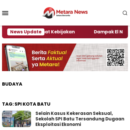
Loncat
ke
Menu
konten
Mobile
i Kata Pengamat Kebijakan ‎
News Update
Dampak El Nino, Sej
BUDAYA
TAG:
SPI KOTA BATU
Selain Kasus Kekerasan Seksual,
Sekolah SPI Batu Tersandung Dugaan
Eksploitasi Ekonomi