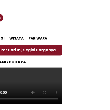
n
GI
WISATA
PARIWARA
, Segini Harganya
‎Nasirun Maestro Lukis Pemadu 
ANG BUDAYA