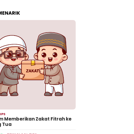
 MENARIK
IPS
 Memberikan Zakat Fitrah ke
g Tua