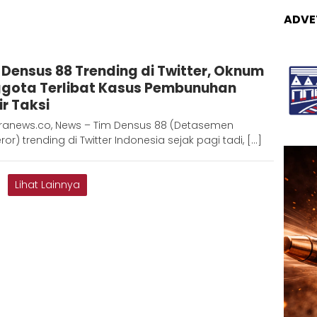
ADVE
Redaksi
 Densus 88 Trending di Twitter, Oknum
Metara
gota Terlibat Kasus Pembunuhan
ir Taksi
ranews.co, News – Tim Densus 88 (Detasemen
eror) trending di Twitter Indonesia sejak pagi tadi, […]
Lihat Lainnya