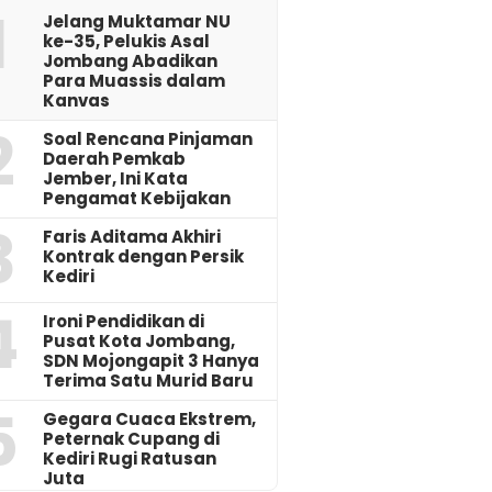
1
Jelang Muktamar NU
ke-35, Pelukis Asal
Jombang Abadikan
Para Muassis dalam
Kanvas
2
‎Soal Rencana Pinjaman
Daerah Pemkab
Jember, Ini Kata
Pengamat Kebijakan ‎
3
Faris Aditama Akhiri
Kontrak dengan Persik
Kediri
4
Ironi Pendidikan di
Pusat Kota Jombang,
SDN Mojongapit 3 Hanya
Terima Satu Murid Baru
5
‎Gegara Cuaca Ekstrem,
Peternak Cupang di
Kediri Rugi Ratusan
Juta