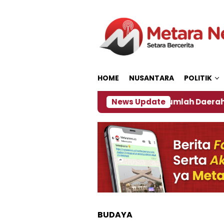
Loncat
ke
konten
HOME
NUSANTARA
POLITIK
an ‎
Dampak El Nino, Sejumlah Daerah di Jember A
News Update
BUDAYA