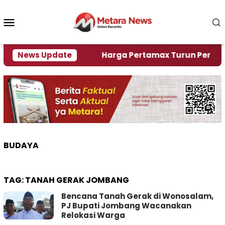
Loncat
ke
Menu
konten
Mobile
ami Krisi Air
News Update
Harga Pertamax Turun Per Hari Ini,
BUDAYA
TAG:
TANAH GERAK JOMBANG
Bencana Tanah Gerak di Wonosalam,
PJ Bupati Jombang Wacanakan
Relokasi Warga