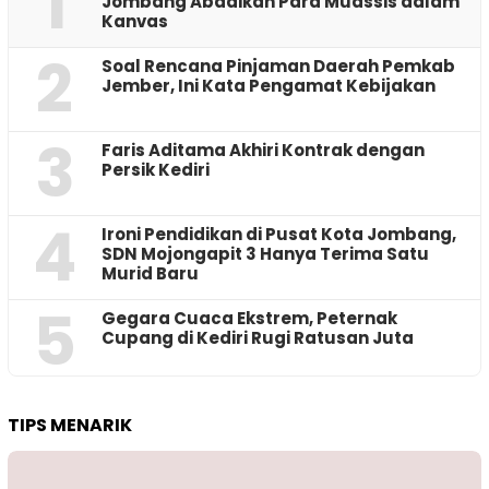
1
Jombang Abadikan Para Muassis dalam
Kanvas
2
‎Soal Rencana Pinjaman Daerah Pemkab
Jember, Ini Kata Pengamat Kebijakan ‎
3
Faris Aditama Akhiri Kontrak dengan
Persik Kediri
4
Ironi Pendidikan di Pusat Kota Jombang,
SDN Mojongapit 3 Hanya Terima Satu
Murid Baru
5
‎Gegara Cuaca Ekstrem, Peternak
Cupang di Kediri Rugi Ratusan Juta
TIPS MENARIK