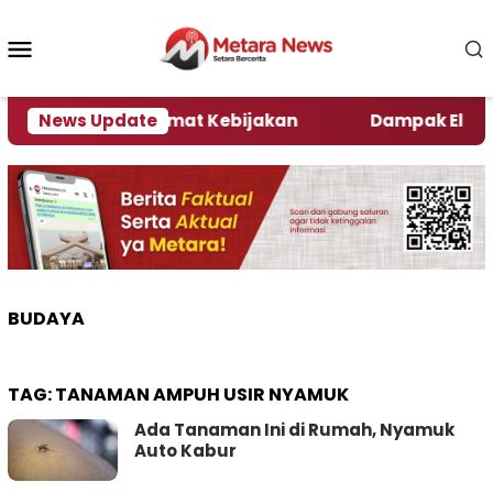
Loncat
ke
Menu
konten
Mobile
Ini Kata Pengamat Kebijakan ‎
News Update
Dampak El Nino, S
BUDAYA
TAG:
TANAMAN AMPUH USIR NYAMUK
Ada Tanaman Ini di Rumah, Nyamuk
Auto Kabur