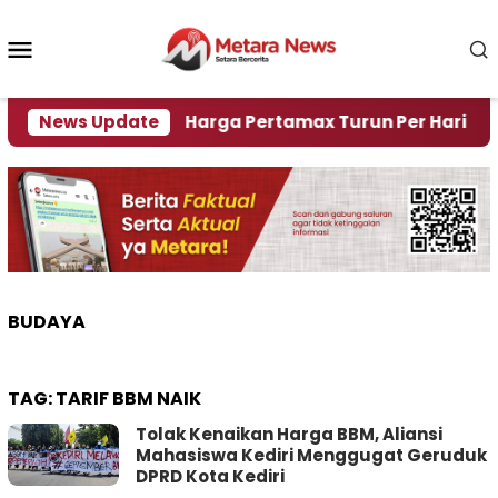
Loncat
ke
Menu
konten
Mobile
risi Air
News Update
Harga Pertamax Turun Per Hari Ini, Segi
BUDAYA
TAG:
TARIF BBM NAIK
Tolak Kenaikan Harga BBM, Aliansi
Mahasiswa Kediri Menggugat Geruduk
DPRD Kota Kediri