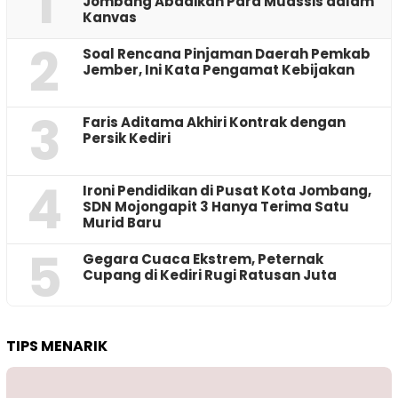
1
Jombang Abadikan Para Muassis dalam
Kanvas
2
‎Soal Rencana Pinjaman Daerah Pemkab
Jember, Ini Kata Pengamat Kebijakan ‎
3
Faris Aditama Akhiri Kontrak dengan
Persik Kediri
4
Ironi Pendidikan di Pusat Kota Jombang,
SDN Mojongapit 3 Hanya Terima Satu
Murid Baru
5
‎Gegara Cuaca Ekstrem, Peternak
Cupang di Kediri Rugi Ratusan Juta
TIPS MENARIK