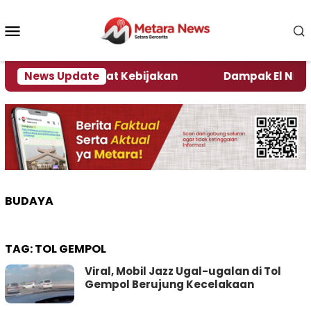
Loncat
ke
Menu
konten
Mobile
 Kata Pengamat Kebijakan ‎
News Update
Dampak El Nino, Seju
BUDAYA
TAG:
TOL GEMPOL
Viral, Mobil Jazz Ugal-ugalan di Tol
Gempol Berujung Kecelakaan