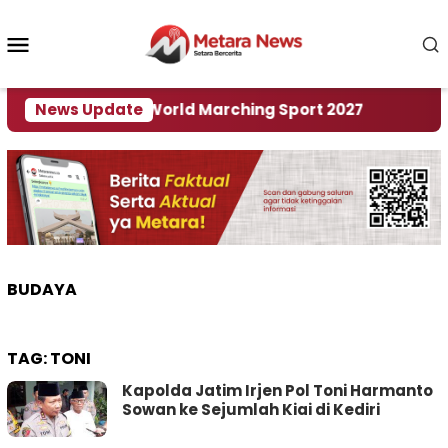
Loncat
ke
Menu
konten
Mobile
Tuan Rumah World Marching Sport 2027
News Update
‎Soal Re
BUDAYA
TAG:
TONI
Kapolda Jatim Irjen Pol Toni Harmanto
Sowan ke Sejumlah Kiai di Kediri