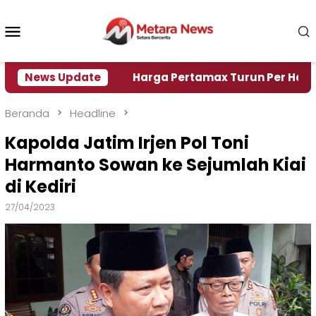
Loncat
ke
Menu
konten
Mobile
isi Air
News Update
Harga Pertamax Turun Per Hari Ini, Segin
Beranda
Headline
Kapolda Jatim Irjen Pol Toni
Harmanto Sowan ke Sejumlah Kiai
di Kediri
27/04/2023