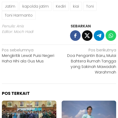
Jatim
kapolda jatim
Kediri
kiai
Toni
Toni Harmanto
Penulis: Anis
SEBARKAN
Editor: Moch Hadi
Navigasi
Pos sebelumnya
Pos berikutnya
Mengkritik Lewat Puisi Negeri
Doa Pengantin Baru, Mulai
pos
Haha Hihi ala Gus Mus
Bahtera Rumah Tangga
yang Sakinah Mawadah
Warahmah
POS TERKAIT