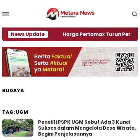
Loncat
ke
Menu
konten
Mobile
ami Krisi Air
News Update
Harga Pertamax Turun Per Hari Ini,
BUDAYA
TAG:
UGM
Peneliti PSPK UGM Sebut Ada 3 Kunci
Sukses dalam Mengelola Desa Wisata,
Begini Penjelasannya