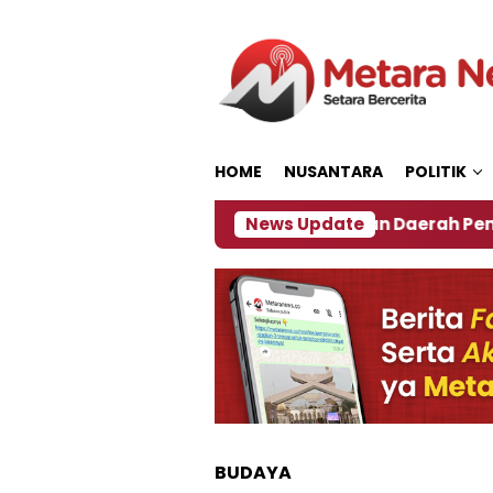
Loncat
ke
konten
HOME
NUSANTARA
POLITIK
027
‎Soal Rencana Pinjaman Daerah Pemkab Jembe
News Update
BUDAYA