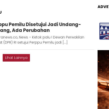
ADVE
U
Redaksi
ppu Pemilu Disetujui Jadi Undang-
Metara
ang, Ada Perubahan
anews.co, News – Ketok palu ! Dewan Perwakilan
t (DPR) RI setujui Perppu Pemilu jadi […]
Lihat Lainnya