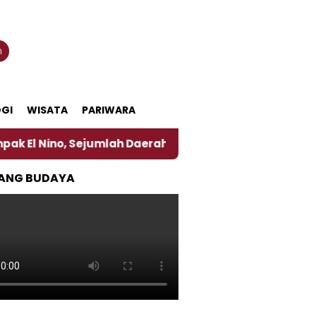
n
GI
WISATA
PARIWARA
, Sejumlah Daerah di Jember Alami Krisi Air
Harg
ANG BUDAYA