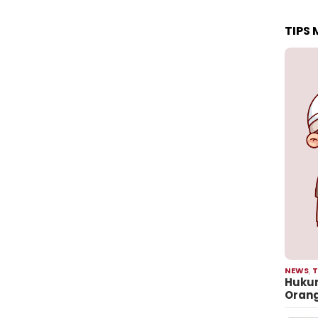
TIPS
NEWS
,
T
Hukum
Oran