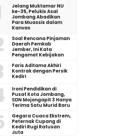
1
Jelang Muktamar NU
ke-35, Pelukis Asal
Jombang Abadikan
Para Muassis dalam
Kanvas
2
‎Soal Rencana Pinjaman
Daerah Pemkab
Jember, Ini Kata
Pengamat Kebijakan ‎
3
Faris Aditama Akhiri
Kontrak dengan Persik
Kediri
4
Ironi Pendidikan di
Pusat Kota Jombang,
SDN Mojongapit 3 Hanya
Terima Satu Murid Baru
5
‎Gegara Cuaca Ekstrem,
Peternak Cupang di
Kediri Rugi Ratusan
Juta