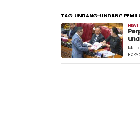
TAG:
UNDANG-UNDANG PEMIL
NEWS
Per
und
Metar
Rakya