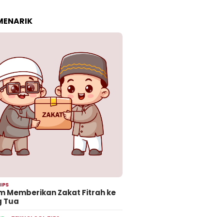
 MENARIK
IPS
 Memberikan Zakat Fitrah ke
g Tua