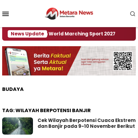
Loncat
ke
Menu
konten
Mobile
i Tuan Rumah World Marching Sport 2027
News Update
‎Soal 
BUDAYA
TAG:
WILAYAH BERPOTENSI BANJIR
Cek Wilayah Berpotensi Cuaca Ekstrem
dan Banjir pada 9-10 November Berikut