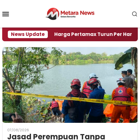
Loncat
ke
Menu
konten
Mobile
si Air
News Update
Harga Pertamax Turun Per Hari Ini, Segini
07/08/2026
Jasad Perempuan Tanpa