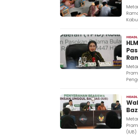
Meta
Rama
Kabu
HEADL
HLM
Pas
Ra
‎Meta
Pram
Penge
HEADL
Wal
Baz
‎Meta
Pram
(IUB)