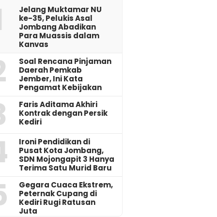
1
Jelang Muktamar NU
ke-35, Pelukis Asal
Jombang Abadikan
Para Muassis dalam
Kanvas
2
‎Soal Rencana Pinjaman
Daerah Pemkab
Jember, Ini Kata
Pengamat Kebijakan ‎
3
Faris Aditama Akhiri
Kontrak dengan Persik
Kediri
4
Ironi Pendidikan di
Pusat Kota Jombang,
SDN Mojongapit 3 Hanya
Terima Satu Murid Baru
5
‎Gegara Cuaca Ekstrem,
Peternak Cupang di
Kediri Rugi Ratusan
Juta