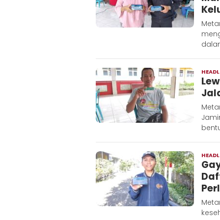
Kel
Meta
meng
dala
HEADL
Lew
Jal
Meta
Jamin
bentu
HEADL
Gay
Daf
Per
Meta
kese