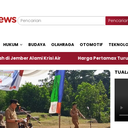
Pencaria
HUKUM
BUDAYA
OLAHRAGA
OTOMOTIF
TEKNOLO
Krisi Air
Harga Pertamax Turun Per Hari Ini, Seg
TUAL