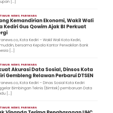
dupan […]
 TIMUR
,
NEWS
,
PARIWARA
Moch
ong Kemandirian Ekonomi, Wakil Wali
Hadi
a Kediri Gus Qowim Ajak BI Perkuat
ergi
anews.co, Kota Kediri – Wakil Wali Kota Kediri,
muddin, bersama Kepala Kantor Perwakilan Bank
esia […]
 TIMUR
,
NEWS
,
PARIWARA
Moch
kuat Akurasi Data Sosial, Dinsos Kota
Hadi
iri Gembleng Relawan Perbarui DTSEN
anews.co, Kota Kediri – Dinas Sosial Kota Kediri
gelar Bimbingan Teknis (Bimtek) pembaruan Data
adu […]
 TIMUR
,
NEWS
,
PARIWARA
Moch
k Vinanda Terima Penghargaan UHC
Hadi