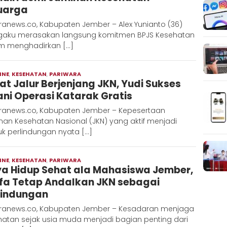
uarga
ranews.co, Kabupaten Jember – Alex Yunianto (36)
aku merasakan langsung komitmen BPJS Kesehatan
m menghadirkan […]
INE
,
KESEHATAN
,
PARIWARA
Moch
at Jalur Berjenjang JKN, Yudi Sukses
Hadi
ani Operasi Katarak Gratis
ranews.co, Kabupaten Jember – Kepesertaan
an Kesehatan Nasional (JKN) yang aktif menjadi
k perlindungan nyata […]
INE
,
KESEHATAN
,
PARIWARA
Moch
a Hidup Sehat ala Mahasiswa Jember,
Hadi
fa Tetap Andalkan JKN sebagai
lindungan
ranews.co, Kabupaten Jember – Kesadaran menjaga
hatan sejak usia muda menjadi bagian penting dari