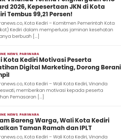
rd 2026, Kepesertaan JKN di Kota
iri Tembus 99,21 Persen!
ranews.co, Kota Kediri – Komitmen Pemerintah Kota
kot) Kediri dalam memperluas jaminan kesehatan
anya berbuah […]
INE
,
NEWS
,
PARIWARA
Moch
i Kota Kediri Motivasi Peserta
Hadi
atihan Digital Marketing, Dorong Berani
pil
anews.co, Kota Kediri – Wali Kota Kediri, Vinanda
eswati, memberikan motivasi kepada peserta
tihan Pemasaran […]
INE
,
NEWS
,
PARIWARA
Moch
am Bareng Warga, Wali Kota Kediri
Hadi
alkan Taman Ramah dan IPLT
anews.co, Kota Kediri – Wali Kota Kediri, Vinanda