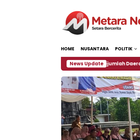
Loncat
ke
konten
HOME
NUSANTARA
POLITIK
Dampak El Nino, Sejumlah Daerah di Jember Alami 
News Update