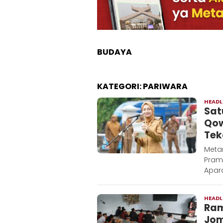
BUDAYA
KATEGORI:
PARIWARA
HEADL
Sat
Qow
Tek
‎Meta
Pram
Apara
HEADL
Ram
Jom