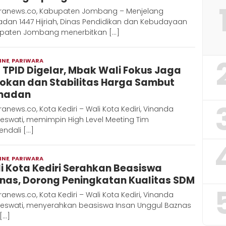
ranews.co, Kabupaten Jombang – Menjelang
dan 1447 Hijriah, Dinas Pendidikan dan Kebudayaan
paten Jombang menerbitkan […]
INE
,
PARIWARA
Moch
 TPID Digelar, Mbak Wali Fokus Jaga
Hadi
okan dan Stabilitas Harga Sambut
madan
ranews.co, Kota Kediri – Wali Kota Kediri, Vinanda
eswati, memimpin High Level Meeting Tim
ndali […]
INE
,
PARIWARA
Moch
i Kota Kediri Serahkan Beasiswa
Hadi
nas, Dorong Peningkatan Kualitas SDM
ranews.co, Kota Kediri – Wali Kota Kediri, Vinanda
eswati, menyerahkan beasiswa Insan Unggul Baznas
 […]