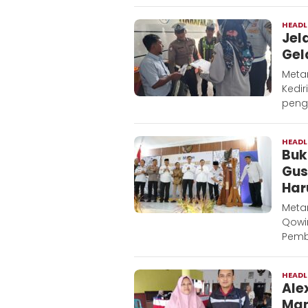
HEADL
Jel
Gel
Metar
Kedi
peng
HEADL
Buk
Gus
Har
Metar
Qowi
Pemb
HEADL
Ale
Man