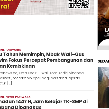
INE
,
PARIWARA
Moch
u Tahun Memimpin, Mbak Wali–Gus
Hadi
im Fokus Percepat Pembangunan dan
SEDA
an Kemiskinan
ranews.co, Kota Kediri – Wali Kota Kediri, Vinanda
eswati, memimpin apel pagi bersama jajaran
tur […]
INE
,
NEWS
,
PARIWARA
Moch
adan 1447 H, Jam Belajar TK-SMP di
Hadi
bang Dipangkas