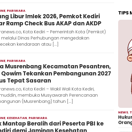
INE
,
PARIWARA
Moch
TIPS
ang Libur Imlek 2026, Pemkot Kediri
Hadi
ar Ramp Check Bus AKAP dan AKDP
anews.co, Kota Kediri – Pemerintah Kota (Pemkot)
ri melalui Dinas Perhubungan mengedakan
ecekan kendaraan atau […]
INE
,
PARIWARA
Moch
a Musrenbang Kecamatan Pesantren,
Hadi
 Qowim Tekankan Pembangunan 2027
us Tepat Sasaran
anews.co, Kota Kediri – Wakil Wali Kota Kediri,
muddin, membuka Musyawarah Perencanaan
angunan (Musrenbang) tahun […]
NEWS
,
T
Hukum
INE
,
KESEHATAN
,
PARIWARA
Moch
Oran
x Mantap Beralih dari Peserta PBI ke
Hadi
diri demi Jaminan Kesehatan