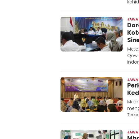
kehi
JAWA
Dor
Kot
Sin
Metar
Qowi
Indon
JAWA
Per
Ked
Metar
meng
Terp
JAWA
Mba