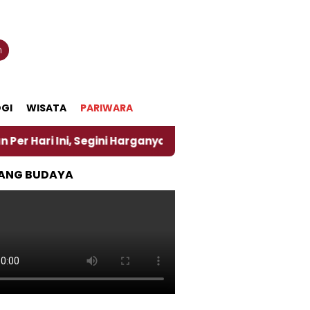
n
GI
WISATA
PARIWARA
ini Harganya
‎Nasirun Maestro Lukis Pemadu Tradi
ANG BUDAYA