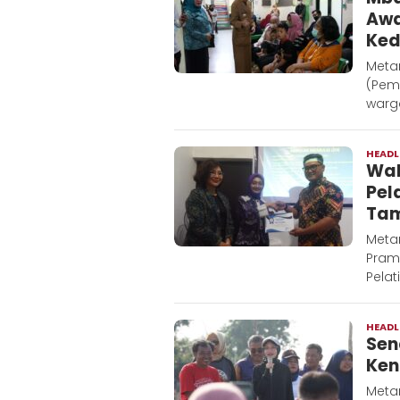
Awa
Ked
Meta
(Pem
warg
HEADL
Wal
Pel
Tam
Metar
Pram
Pela
HEADL
Sen
Ken
Metar