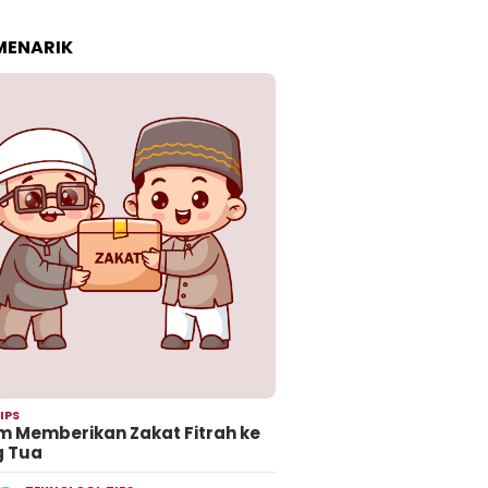
 MENARIK
IPS
 Memberikan Zakat Fitrah ke
g Tua