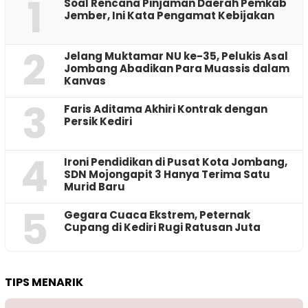
1
‎Soal Rencana Pinjaman Daerah Pemkab
Jember, Ini Kata Pengamat Kebijakan ‎
2
Jelang Muktamar NU ke-35, Pelukis Asal
Jombang Abadikan Para Muassis dalam
Kanvas
3
Faris Aditama Akhiri Kontrak dengan
Persik Kediri
4
Ironi Pendidikan di Pusat Kota Jombang,
SDN Mojongapit 3 Hanya Terima Satu
Murid Baru
5
‎Gegara Cuaca Ekstrem, Peternak
Cupang di Kediri Rugi Ratusan Juta
TIPS MENARIK