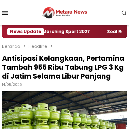
Loncat
ke
Menu
konten
Mobile
 World Marching Sport 2027
News Update
‎Soal Rencana Pinj
Beranda
Headline
Antisipasi Kelangkaan, Pertamina
Tambah 955 Ribu Tabung LPG 3 Kg
di Jatim Selama Libur Panjang
14/05/2026