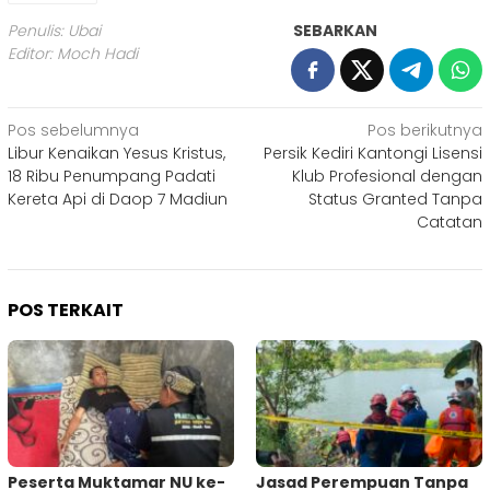
Penulis: Ubai
SEBARKAN
Editor: Moch Hadi
Navigasi
Pos sebelumnya
Pos berikutnya
Libur Kenaikan Yesus Kristus,
Persik Kediri Kantongi Lisensi
pos
18 Ribu Penumpang Padati
Klub Profesional dengan
Kereta Api di Daop 7 Madiun
Status Granted Tanpa
Catatan
POS TERKAIT
Peserta Muktamar NU ke-
Jasad Perempuan Tanpa